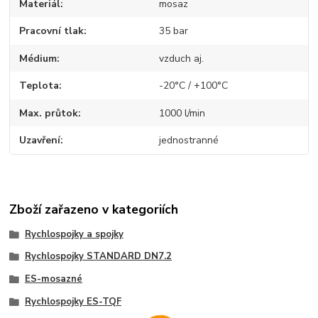
Materiál
mosaz
Pracovní tlak
35 bar
Médium
vzduch aj.
Teplota
-20°C / +100°C
Max. průtok
1000 l/min
Uzavření
jednostranné
Zboží zařazeno v kategoriích
Rychlospojky a spojky
Rychlospojky STANDARD DN7.2
ES-mosazné
Rychlospojky ES-TQF