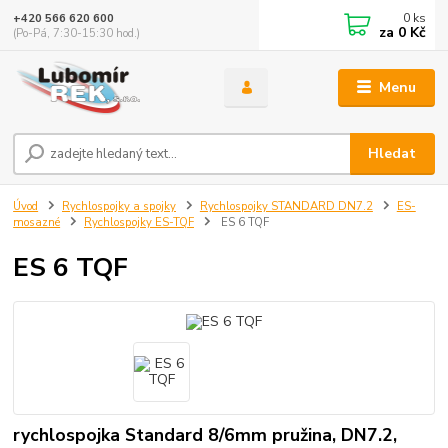
0
ks
+420 566 620 600
za
0 Kč
(Po-Pá, 7:30-15:30 hod.)
Menu
Hledat
Úvod
Rychlospojky a spojky
Rychlospojky STANDARD DN7.2
ES-
mosazné
Rychlospojky ES-TQF
ES 6 TQF
ES 6 TQF
rychlospojka Standard 8/6mm pružina, DN7.2,