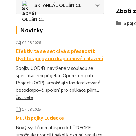
SKI AREÁL OLEŠNICE
Zboží 
Spojk
Novinky
06.08.2026
Efektivita se setkává s přesností:
Rychlospojky pro kapalinové chlazení
Spojky UQD/B, navržené v souladu se
specifikacemi projektu Open Compute
Project (OCP), umožňují standardizované,
bezodkapové spojení pro aplikace přím...
číst celé
14.08.2025
Multispojky Lüdecke
Nový systém multispojek LÜDECKE
umožňuje propojit několik okruhů regulace