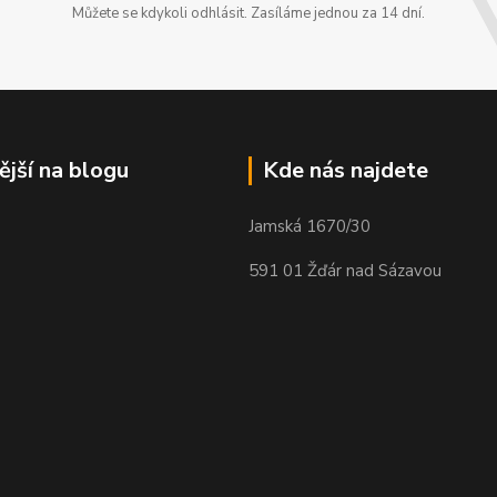
Můžete se kdykoli odhlásit. Zasíláme jednou za 14 dní.
ější na blogu
Kde nás najdete
Jamská 1670/30
591 01 Žďár nad Sázavou