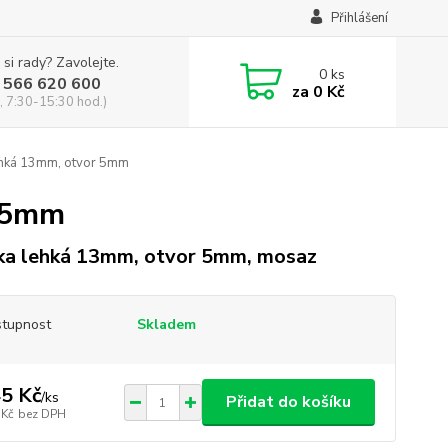
Přihlášení
 si rady? Zavolejte.
0
ks
 566 620 600
za
0 Kč
, 7:30-15:30 hod.)
ehká 13mm, otvor 5mm
r 5mm
ka lehká 13mm, otvor 5mm, mosaz
tupnost
Skladem
5 Kč
/
ks
Přidat do košíku
 Kč
bez DPH