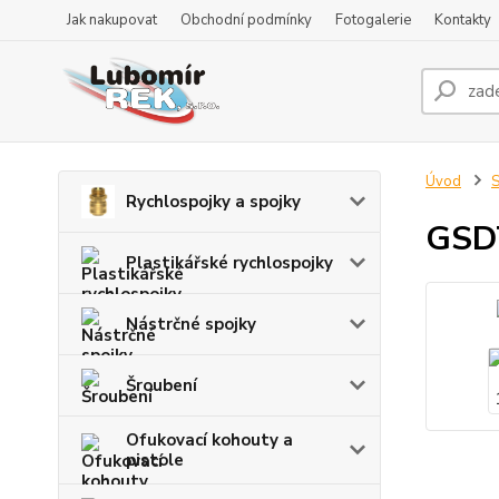
Jak nakupovat
Obchodní podmínky
Fotogalerie
Kontakty
Úvod
S
Rychlospojky a spojky
GSDT
Plastikářské rychlospojky
Nástrčné spojky
Šroubení
Ofukovací kohouty a
pistole