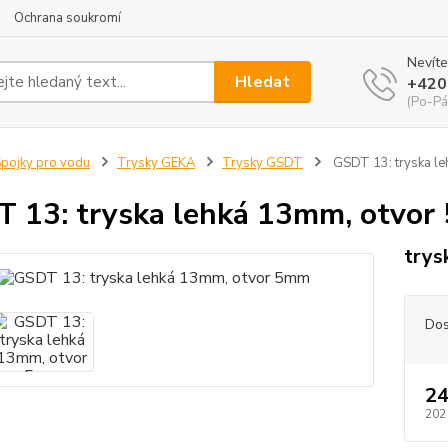
Ochrana soukromí
Nevíte
Hledat
+420
(Po-Pá
pojky pro vodu
Trysky GEKA
Trysky GSDT
GSDT 13: tryska l
 13: tryska lehká 13mm, otvo
trys
Dos
24
202