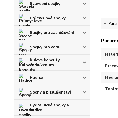
Stavební spojky
Průmyslové spojky
Para
Spojky pro zasněžování
Param
Spojky pro vodu
Materi
Kulové kohouty
voda/vzduch
Pracov
Médiu
Hadice
Teplo
Spony a příslušenství
Hydraulické spojky a
hadice