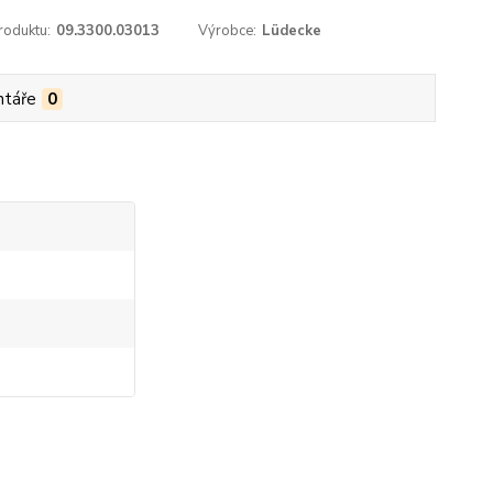
roduktu:
09.3300.03013
Výrobce:
Lüdecke
táře
0