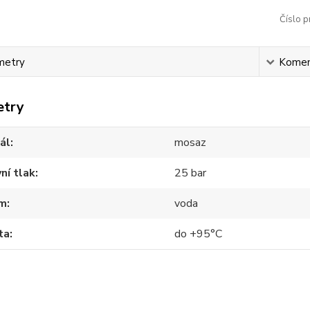
Číslo p
metry
Komen
etry
ál
mosaz
ní tlak
25 bar
m
voda
ta
do +95°C