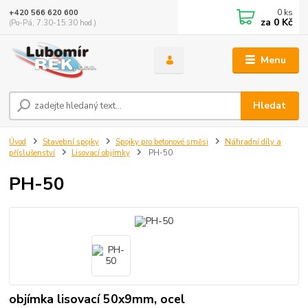
0
ks
+420 566 620 600
za
0 Kč
(Po-Pá, 7:30-15:30 hod.)
Menu
Hledat
Úvod
Stavební spojky
Spojky pro betonové směsi
Náhradní díly a
příslušenství
Lisovací objímky
PH-50
PH-50
objímka lisovací 50x9mm, ocel