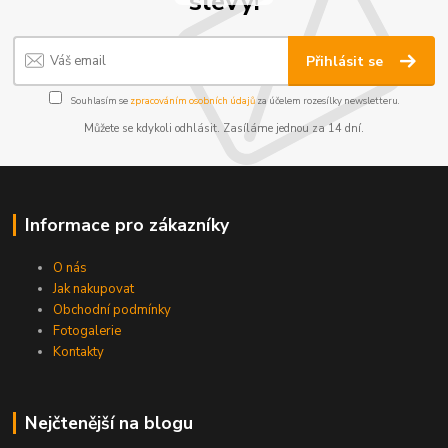
slevy!
Přihlásit se
Souhlasím se
zpracováním osobních údajů
za účelem rozesílky newsletteru.
Můžete se kdykoli odhlásit. Zasíláme jednou za 14 dní.
Informace pro zákazníky
O nás
Jak nakupovat
Obchodní podmínky
Fotogalerie
Kontakty
Nejčtenější na blogu