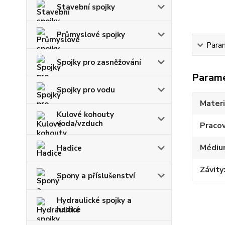
Stavební spojky
Průmyslové spojky
Para
Spojky pro zasněžování
Param
Spojky pro vodu
Materi
Kulové kohouty
voda/vzduch
Pracov
Médiu
Hadice
Závity
Spony a příslušenství
Hydraulické spojky a
hadice