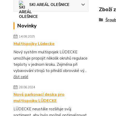
SKI AREÁL OLEŠNICE
Zboží 
Šroub
Novinky
14.08.2025
Multispojky Lüdecke
Nový systém multispojek LÜDECKE
umožňuje propojit několik okruhů regulace
teploty v jednom kroku. Zejména při
vybavování strojů to přináší obrovské vý...
číst celé
28.06.2024
Nová parkovací deska pro
multispojku LÜDECKE
LÜDECKE neustále rozšiřuje svůj
sortiment, aby bylo možné optimalizovat