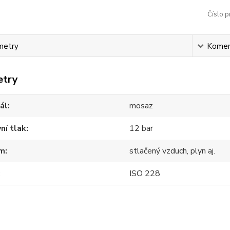
Číslo p
metry
Komen
etry
ál
mosaz
ní tlak
12 bar
m
stlačený vzduch, plyn aj.
ISO 228