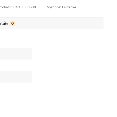
roduktu:
04.105.00608
Výrobce:
Lüdecke
táře
0