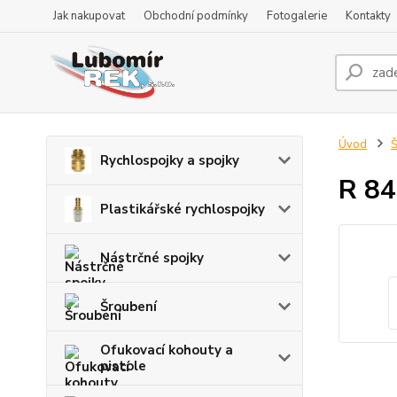
Jak nakupovat
Obchodní podmínky
Fotogalerie
Kontakty
Úvod
Š
Rychlospojky a spojky
R 84
Plastikářské rychlospojky
Nástrčné spojky
Šroubení
Ofukovací kohouty a
pistole