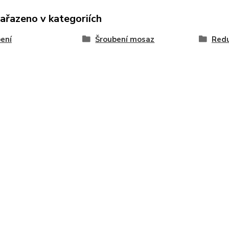
zařazeno v kategoriích
ení
Šroubení mosaz
Red