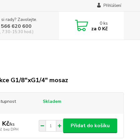
Přihlášení
 si rady? Zavolejte.
0
ks
 566 620 600
za
0 Kč
, 7:30-15:30 hod.)
kce G1/8"xG1/4" mosaz
tupnost
Skladem
 Kč
/
ks
Přidat do košíku
Kč
bez DPH