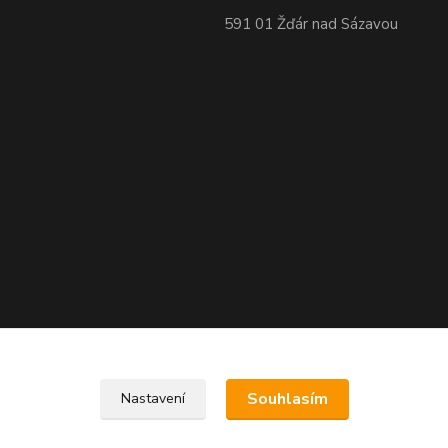
591 01 Žďár nad Sázavou
Souhlasím
Nastavení