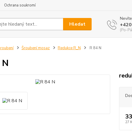
Ochrana soukromí
Nevíte
Hledat
+420
(Po-Pá
roubení
Šroubení mosaz
Redukce R_N
R 84 N
 N
redu
Dos
33
27 