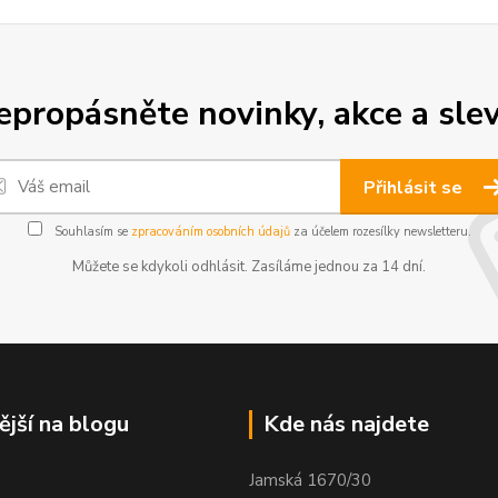
epropásněte novinky, akce a slev
Přihlásit se
Souhlasím se
zpracováním osobních údajů
za účelem rozesílky newsletteru.
Můžete se kdykoli odhlásit. Zasíláme jednou za 14 dní.
ější na blogu
Kde nás najdete
Jamská 1670/30