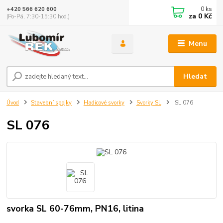
0
ks
+420 566 620 600
za
0 Kč
(Po-Pá, 7:30-15:30 hod.)
Menu
Hledat
Úvod
Stavební spojky
Hadicové svorky
Svorky SL
SL 076
SL 076
svorka SL 60-76mm, PN16, litina