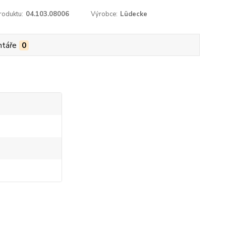
roduktu:
04.103.08006
Výrobce:
Lüdecke
táře
0