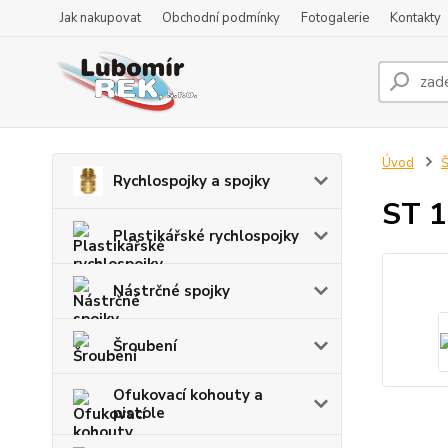
Jak nakupovat
Obchodní podmínky
Fotogalerie
Kontakty
Úvod
Š
Rychlospojky a spojky
ST 
Plastikářské rychlospojky
Nástrčné spojky
Šroubení
Ofukovací kohouty a
pistole