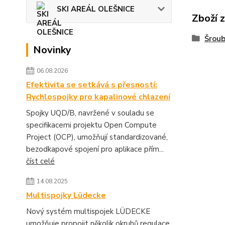
SKI AREÁL OLEŠNICE
Zboží 
Šroub
Novinky
06.08.2026
Efektivita se setkává s přesností:
Rychlospojky pro kapalinové chlazení
Spojky UQD/B, navržené v souladu se
specifikacemi projektu Open Compute
Project (OCP), umožňují standardizované,
bezodkapové spojení pro aplikace přím...
číst celé
14.08.2025
Multispojky Lüdecke
Nový systém multispojek LÜDECKE
umožňuje propojit několik okruhů regulace