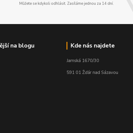
Můžete se kdykoli odhlásit. Zasíláme jednou za 14 dní.
ější na blogu
Kde nás najdete
Jamská 1670/30
591 01 Žďár nad Sázavou