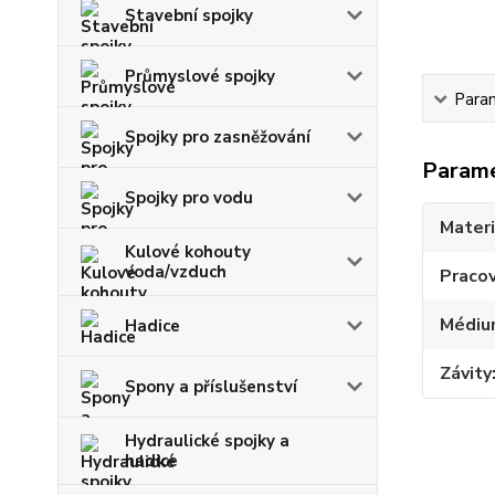
Stavební spojky
Průmyslové spojky
Para
Spojky pro zasněžování
Param
Spojky pro vodu
Materi
Kulové kohouty
voda/vzduch
Pracov
Médiu
Hadice
Závity
Spony a příslušenství
Hydraulické spojky a
hadice