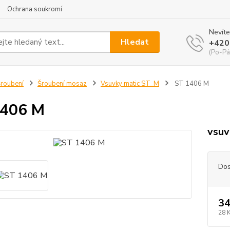
Ochrana soukromí
Nevíte
Hledat
+420
(Po-Pá
roubení
Šroubení mosaz
Vsuvky matic ST_M
ST 1406 M
1406 M
vsuv
Dos
34
28 