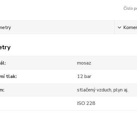
Číslo p
metry
Komen
etry
ál
mosaz
ní tlak
12 bar
m
stlačený vzduch, plyn aj.
ISO 228