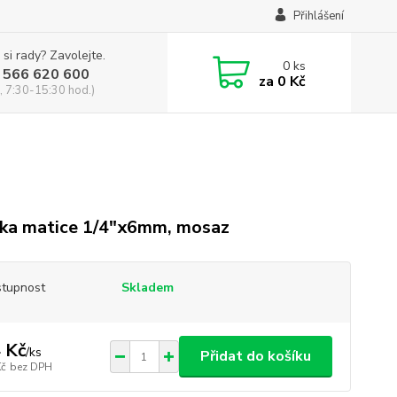
Přihlášení
 si rady? Zavolejte.
0
ks
 566 620 600
za
0 Kč
, 7:30-15:30 hod.)
ka matice 1/4"x6mm, mosaz
tupnost
Skladem
 Kč
/
ks
Přidat do košíku
Kč
bez DPH