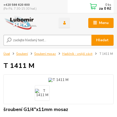
0
ks
+420 566 620 600
za
0 Kč
(Po-Pá, 7:30-15:30 hod.)
Menu
Hledat
Úvod
Šroubení
Šroubení mosaz
Hadičník - vnější závit
T 1411 M
T 1411 M
šroubení G1/4"x11mm mosaz