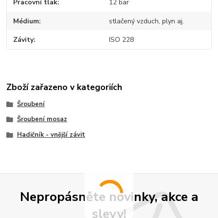
Pracovní tlak
12 bar
Médium
stlačený vzduch, plyn aj.
Závity
ISO 228
Zboží zařazeno v kategoriích
Šroubení
Šroubení mosaz
Hadičník - vnější závit
Nepropásněte novinky, akce a
slevy!