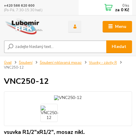
0
ks
+420 566 620 600
za
0 Kč
(Po-Pá, 7:30-15:30 hod.)
Menu
Hledat
Úvod
Šroubení
Šroubení niklovaná mosaz
Vsuvky - závity R
VNC250-12
VNC250-12
vsuvka R1/2"xR1/2", mosaz nikl.