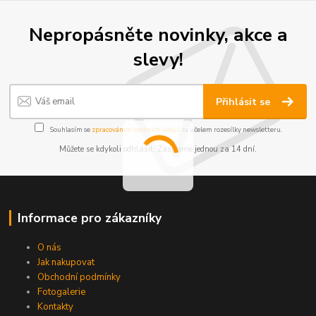
Nepropásněte novinky, akce a
slevy!
Přihlásit se
Souhlasím se
zpracováním osobních údajů
za účelem rozesílky newsletteru.
Můžete se kdykoli odhlásit. Zasíláme jednou za 14 dní.
Informace pro zákazníky
O nás
Jak nakupovat
Obchodní podmínky
Fotogalerie
Kontakty