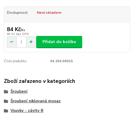
Dostupnost
Není skladem
84 Kč
/
ks
69 Kč
bez DPH
Přidat do košíku
Číslo produktu:
04.204.00015
Zboží zařazeno v kategoriích
Šroubení
Šroubení niklovaná mosaz
Vsuvky - závity R