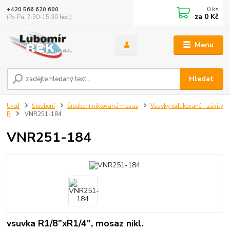
0
ks
+420 566 620 600
za
0 Kč
(Po-Pá, 7:30-15:30 hod.)
Menu
Hledat
Úvod
Šroubení
Šroubení niklovaná mosaz
Vsuvky redukované - závity
R
VNR251-184
VNR251-184
vsuvka R1/8"xR1/4", mosaz nikl.