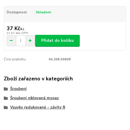
Dostupnost
Skladem
37 Kč
/
ks
31 Kč
bez DPH
Přidat do košíku
Číslo produktu:
04.206.00608
Zboží zařazeno v kategoriích
Šroubení
Šroubení niklovaná mosaz
Vsuvky redukované - závity R