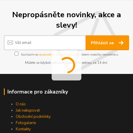
Nepropásněte novinky, akce a
slevy!
Přihlásit se
Souhlasím se
zpracováním osobních údajů
za účelem rozesílky newsletteru.
Můžete se kdykoli odhlásit. Zasíláme jednou za 14 dní.
Informace pro zákazníky
O nás
Jak nakupovat
Obchodní podmínky
Fotogalerie
Kontakty