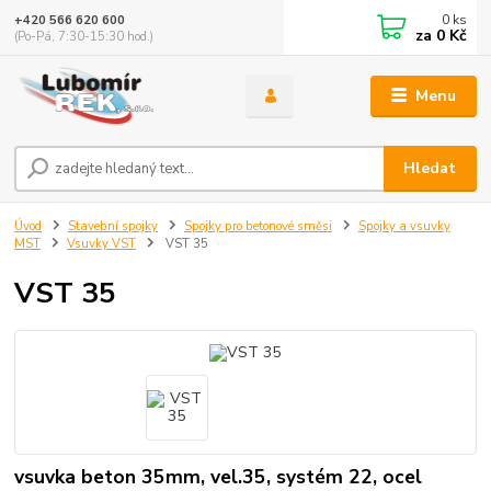
0
ks
+420 566 620 600
za
0 Kč
(Po-Pá, 7:30-15:30 hod.)
Menu
Hledat
Úvod
Stavební spojky
Spojky pro betonové směsi
Spojky a vsuvky
MST
Vsuvky VST
VST 35
VST 35
vsuvka beton 35mm, vel.35, systém 22, ocel