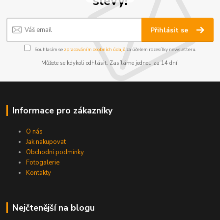
slevy!
Přihlásit se
Souhlasím se
zpracováním osobních údajů
za účelem rozesílky newsletteru.
Můžete se kdykoli odhlásit. Zasíláme jednou za 14 dní.
Informace pro zákazníky
O nás
Jak nakupovat
Obchodní podmínky
Fotogalerie
Kontakty
Nejčtenější na blogu