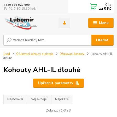
0
ks
+420 566 620 600
za
0 Kč
(Po-Pá, 7:30-15:30 hod.)
Menu
Hledat
Úvod
Ofukovací kohouty a pistole
Ofukovací kohouty
Kohouty AHL-IL
dlouhé
Kohouty AHL-IL dlouhé
Upřesnit parametry
Nejnovější
Nejlevnější
Nejdražší
Zobrazuji 1-3 z 3