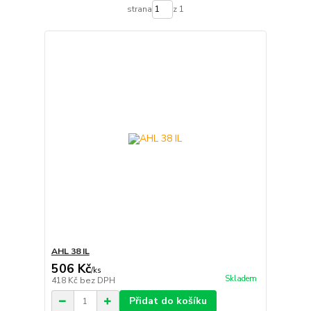
strana
z 1
AHL 38 IL
506 Kč
/
ks
Skladem
418 Kč
bez DPH
Přidat do košíku