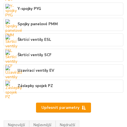
Y-spojky PYG
Spojky panelové PMM
Škrtící ventily ESL
Škrtící ventily SCF
Uzavírací ventily EV
Záslepky spojek PZ
Upřesnit parametry
Nejnovější
Nejlevnější
Nejdražší