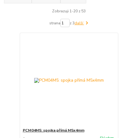
Zobrazuji 1-20 z 53
strana
z 3
další
PCM04M5: spojka přímá M5x4mm