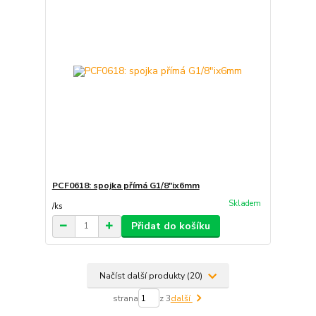
PCF0618: spojka přímá G1/8"ix6mm
Skladem
/
ks
Přidat do košíku
Načíst další produkty (20)
strana
z 3
další