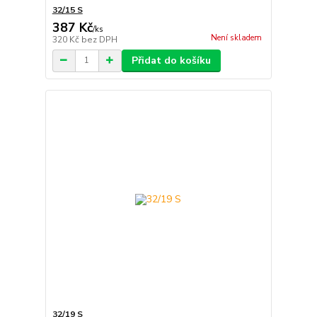
32/15 S
387 Kč
/
ks
Není skladem
320 Kč
bez DPH
Přidat do košíku
32/19 S