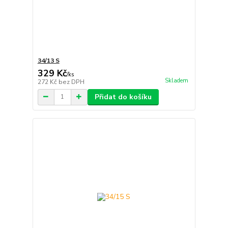
34/13 S
329 Kč
/
ks
Skladem
272 Kč
bez DPH
Přidat do košíku