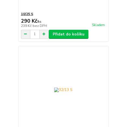
10/25 S
290 Kč
/
ks
Skladem
239 Kč
bez DPH
Přidat do košíku