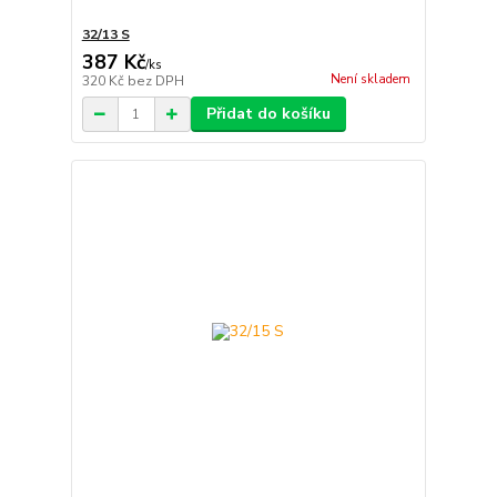
32/13 S
387 Kč
/
ks
Není skladem
320 Kč
bez DPH
Přidat do košíku