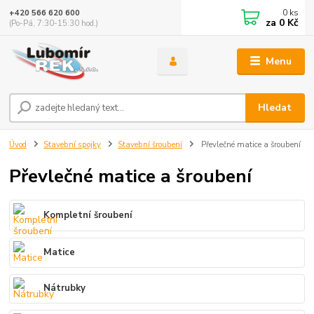
0
ks
+420 566 620 600
za
0 Kč
(Po-Pá, 7:30-15:30 hod.)
Menu
Hledat
Úvod
Stavební spojky
Stavební šroubení
Převlečné matice a šroubení
Převlečné matice a šroubení
Kompletní šroubení
Matice
Nátrubky