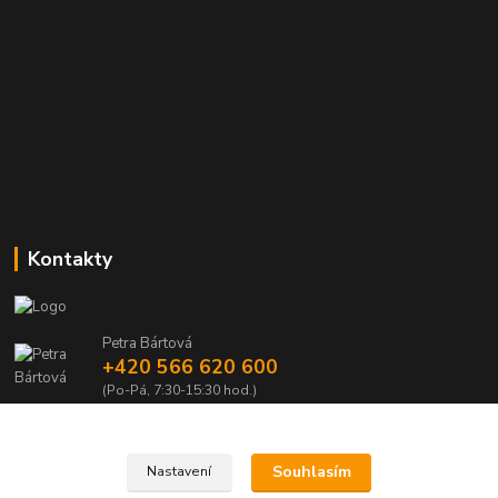
Kontakty
Petra Bártová
+420 566 620 600
(Po-Pá, 7:30-15:30 hod.)
obchod@lubomir-rek.cz
Souhlasím
Nastavení