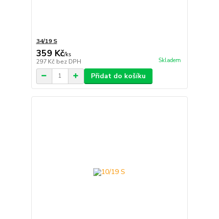
34/19 S
359 Kč
/
ks
Skladem
297 Kč
bez DPH
Přidat do košíku