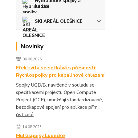
Hydraulické spojky a
hadice
SKI AREÁL OLEŠNICE
Novinky
06.08.2026
Efektivita se setkává s přesností:
Rychlospojky pro kapalinové chlazení
Spojky UQD/B, navržené v souladu se
specifikacemi projektu Open Compute
Project (OCP), umožňují standardizované,
bezodkapové spojení pro aplikace přím...
číst celé
14.08.2025
Multispojky Lüdecke