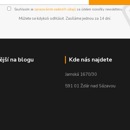
Souhlasím se
zpracováním osobních údajů
za účelem rozesílky newsletteru.
Můžete se kdykoli odhlásit. Zasíláme jednou za 14 dní.
ější na blogu
Kde nás najdete
Jamská 1670/30
591 01 Žďár nad Sázavou