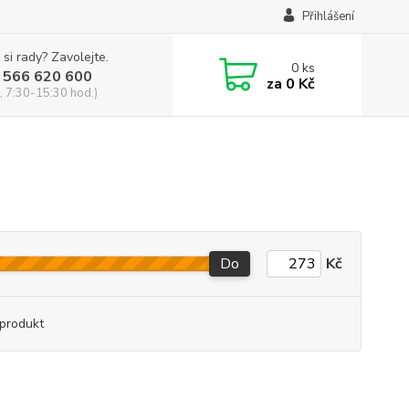
Přihlášení
 si rady? Zavolejte.
0
ks
 566 620 600
za
0 Kč
, 7:30-15:30 hod.)
Do
Kč
produkt