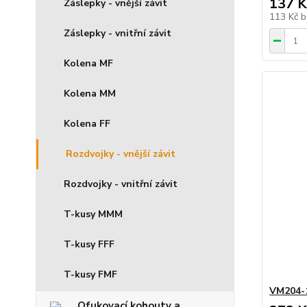
137 K
Záslepky - vnější závit
113 Kč
b
Záslepky - vnitřní závit
Kolena MF
Kolena MM
Kolena FF
Rozdvojky - vnější závit
Rozdvojky - vnitřní závit
T-kusy MMM
T-kusy FFF
T-kusy FMF
VM204-
Ofukovací kohouty a