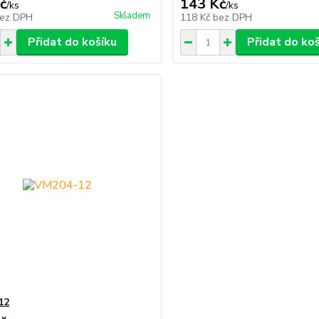
č
143 Kč
/
ks
/
ks
Skladem
ez DPH
118 Kč
bez DPH
Přidat do košíku
Přidat do ko
12