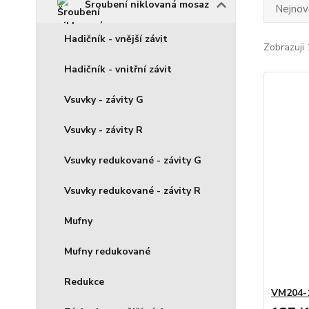
Šroubení niklovaná mosaz
Nejnově
Hadičník - vnější závit
Zobrazuji 
Hadičník - vnitřní závit
Vsuvky - závity G
Vsuvky - závity R
Vsuvky redukované - závity G
Vsuvky redukované - závity R
Mufny
Mufny redukované
Redukce
VM204-