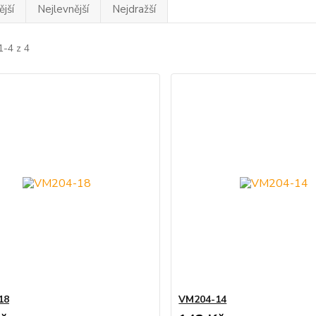
jší
Nejlevnější
Nejdražší
1-4 z 4
18
VM204-14