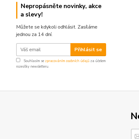
Nepropásněte novinky, akce
a slevy!
Můžete se kdykoli odhlásit. Zasíláme
jednou za 14 dní.
Přihlásit se
Souhlasím se
zpracováním osobních údajů
za účelem
rozesílky newsletteru.
N