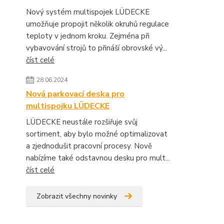
Nový systém multispojek LÜDECKE
umožňuje propojit několik okruhů regulace
teploty v jednom kroku. Zejména při
vybavování strojů to přináší obrovské vý...
číst celé
28.06.2024
Nová parkovací deska pro
multispojku LÜDECKE
LÜDECKE neustále rozšiřuje svůj
sortiment, aby bylo možné optimalizovat
a zjednodušit pracovní procesy. Nově
nabízíme také odstavnou desku pro mult...
číst celé
Zobrazit všechny novinky