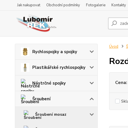
Jak nakupovat
Obchodní podmínky
Fotogalerie
Kontakty
Úvod
Š
Rychlospojky a spojky
Rozd
Plastikářské rychlospojky
Cena:
Nástrčné spojky
Šroubení
Skl
Šroubení mosaz