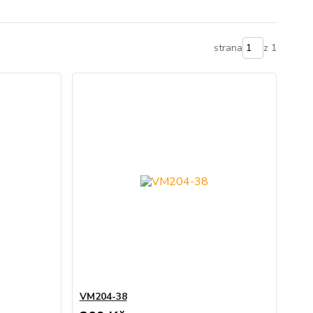
strana
z 1
VM204-38