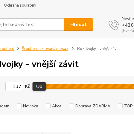
Ochrana soukromí
Nevíte
Hledat
+420
(Po-Pá
roubení
Šroubení niklovaná mosaz
Rozdvojky - vnější závit
vojky - vnější závit
Kč
Od
adem
Novinka
Akce
Doprava ZDARMA
TOP 