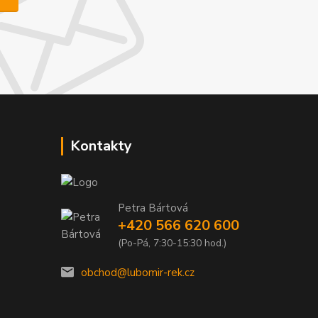
Kontakty
Petra Bártová
+420 566 620 600
(Po-Pá, 7:30-15:30 hod.)
obchod@lubomir-rek.cz