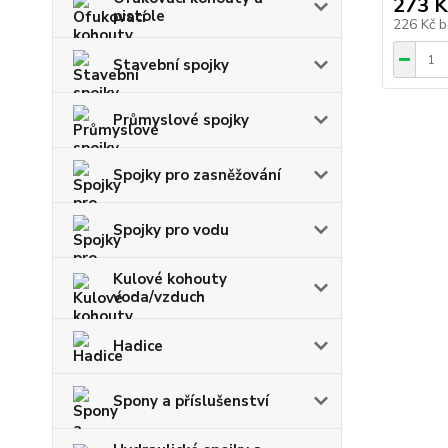
273 K
pistole
226 Kč
b
Stavební spojky
Průmyslové spojky
Spojky pro zasněžování
Spojky pro vodu
Kulové kohouty
voda/vzduch
Hadice
Spony a příslušenství