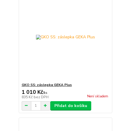
GKO SS: záslepka GEKA Plus
1 010 Kč
/
ks
Není skladem
835 Kč
bez DPH
Přidat do košíku