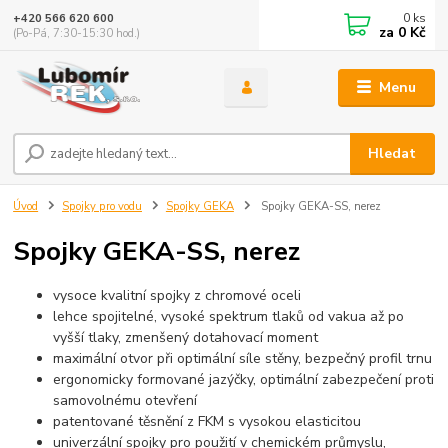
0
ks
+420 566 620 600
za
0 Kč
(Po-Pá, 7:30-15:30 hod.)
Menu
Hledat
Úvod
Spojky pro vodu
Spojky GEKA
Spojky GEKA-SS, nerez
Spojky GEKA-SS, nerez
vysoce kvalitní spojky z chromové oceli
lehce spojitelné, vysoké spektrum tlaků od vakua až po
vyšší tlaky, zmenšený dotahovací moment
maximální otvor při optimální síle stěny, bezpečný profil trnu
ergonomicky formované jazýčky, optimální zabezpečení proti
samovolnému otevření
patentované těsnění z FKM s vysokou elasticitou
univerzální spojky pro použití v chemickém průmyslu,