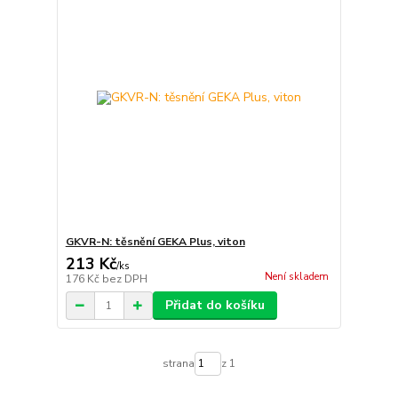
GKVR-N: těsnění GEKA Plus, viton
213 Kč
/
ks
Není skladem
176 Kč
bez DPH
Přidat do košíku
strana
z 1