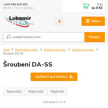
0
ks
+420 566 620 600
za
0 Kč
(Po-Pá, 7:30-15:30 hod.)
Menu
Hledat
Úvod
Průmyslové spojky
Šroubení pro páru
Šroubení pro páru
Šroubení DA-SS
Šroubení DA-SS
Upřesnit parametry
Nejnovější
Nejlevnější
Nejdražší
Zobrazuji 1-3 z 3