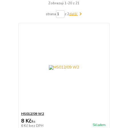
Zobrazuji 1-20 z 21
strana
z 2
další
HS012/09 W2
8 Kč
/
ks
Skladem
6 Kč
bez DPH