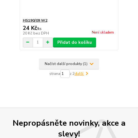
HS190/09 W2
24 Kč
/
ks
Není skladem
20 Kč
bez DPH
Přidat do košíku
Načíst další produkty (1)
strana
z 2
další
Nepropásněte novinky, akce a
slevy!