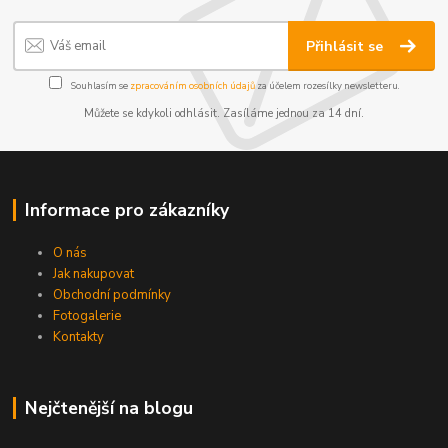
Přihlásit se
Souhlasím se
zpracováním osobních údajů
za účelem rozesílky newsletteru.
Můžete se kdykoli odhlásit. Zasíláme jednou za 14 dní.
Informace pro zákazníky
O nás
Jak nakupovat
Obchodní podmínky
Fotogalerie
Kontakty
Nejčtenější na blogu