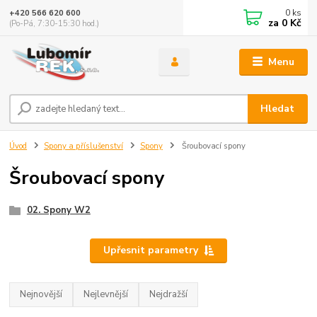
0
ks
+420 566 620 600
za
0 Kč
(Po-Pá, 7:30-15:30 hod.)
Menu
Hledat
Úvod
Spony a příslušenství
Spony
Šroubovací spony
Šroubovací spony
02. Spony W2
Upřesnit parametry
Nejnovější
Nejlevnější
Nejdražší