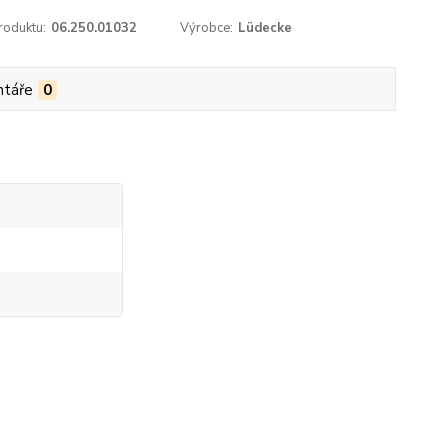
roduktu:
06.250.01032
Výrobce:
Lüdecke
táře
0