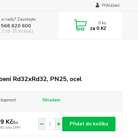
Přihlášení
 si rady? Zavolejte.
0
ks
 566 620 600
za
0 Kč
, 7:30-15:30 hod.)
bení Rd32xRd32, PN25, ocel
tupnost
Skladem
9 Kč
/
ks
Přidat do košíku
 Kč
bez DPH