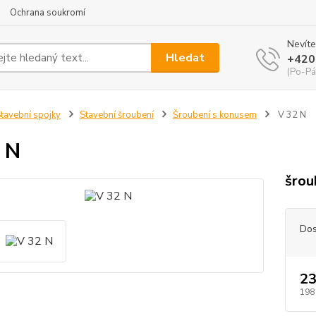
Ochrana soukromí
Nevíte
Hledat
+420
(Po-Pá
tavební spojky
Stavební šroubení
Šroubení s konusem
V 32 N
 N
šrou
Dos
23
198