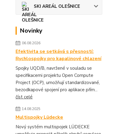
SKI AREÁL OLEŠNICE
Novinky
06.08.2026
Efektivita se setkává s přesností:
Rychlospojky pro kapalinové chlazení
Spojky UQD/B, navržené v souladu se
specifikacemi projektu Open Compute
Project (OCP), umožňují standardizované,
bezodkapové spojení pro aplikace přím...
číst celé
14.08.2025
Multispojky Lüdecke
Nový systém multispojek LÜDECKE