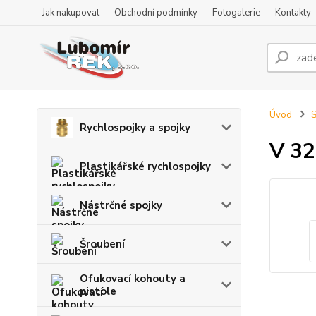
Jak nakupovat
Obchodní podmínky
Fotogalerie
Kontakty
Úvod
S
Rychlospojky a spojky
V 32
Plastikářské rychlospojky
Nástrčné spojky
Šroubení
Ofukovací kohouty a
pistole