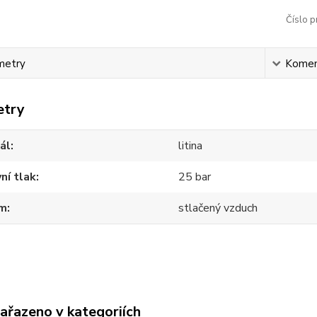
Číslo p
metry
Komen
etry
ál
litina
ní tlak
25 bar
m
stlačený vzduch
zařazeno v kategoriích