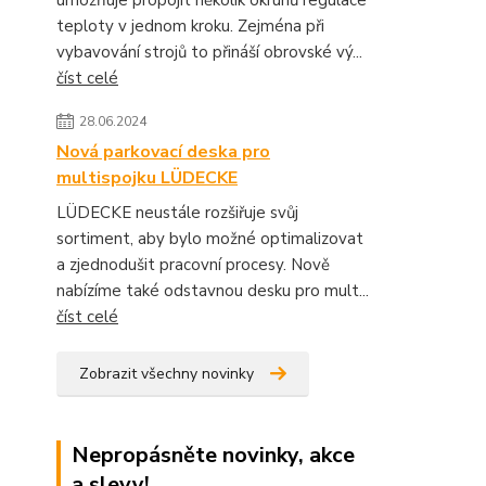
umožňuje propojit několik okruhů regulace
teploty v jednom kroku. Zejména při
vybavování strojů to přináší obrovské vý...
číst celé
28.06.2024
Nová parkovací deska pro
multispojku LÜDECKE
LÜDECKE neustále rozšiřuje svůj
sortiment, aby bylo možné optimalizovat
a zjednodušit pracovní procesy. Nově
nabízíme také odstavnou desku pro mult...
číst celé
Zobrazit všechny novinky
Nepropásněte novinky, akce
a slevy!