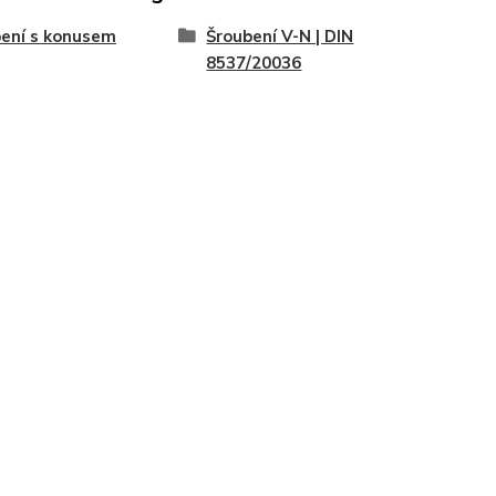
ení s konusem
Šroubení V-N | DIN
8537/20036