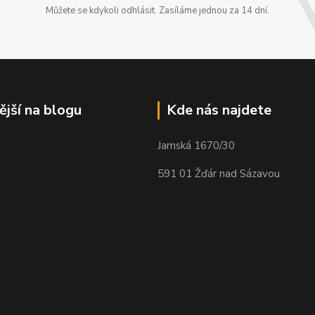
Můžete se kdykoli odhlásit. Zasíláme jednou za 14 dní.
ější na blogu
Kde nás najdete
Jamská 1670/30
591 01 Žďár nad Sázavou