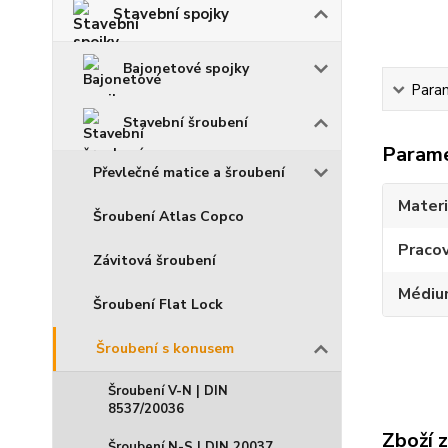
Stavební spojky
Bajonetové spojky
Para
Stavební šroubení
Param
Převlečné matice a šroubení
Materi
Šroubení Atlas Copco
Pracov
Závitová šroubení
Médiu
Šroubení Flat Lock
Šroubení s konusem
Šroubení V-N | DIN
8537/20036
Zboží 
Šroubení N-S | DIN 20037