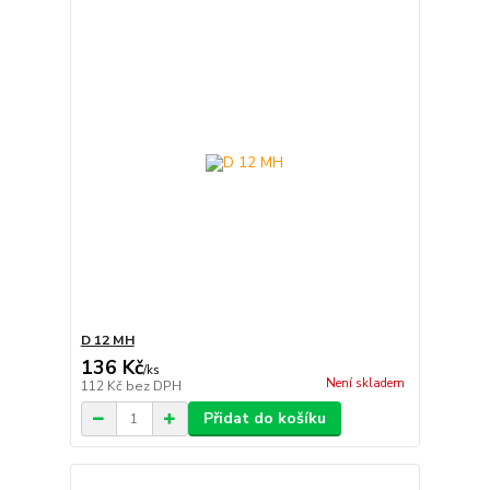
D 12 MH
136 Kč
/
ks
Není skladem
112 Kč
bez DPH
Přidat do košíku