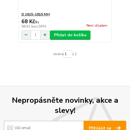
D 1615-1815 MH
68 Kč
/
ks
Není skladem
56 Kč
bez DPH
Přidat do košíku
strana
z 1
Nepropásněte novinky, akce a
slevy!
Přihlásit se