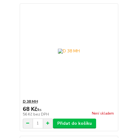
D 38 MH
68 Kč
/
ks
Není skladem
56 Kč
bez DPH
Přidat do košíku