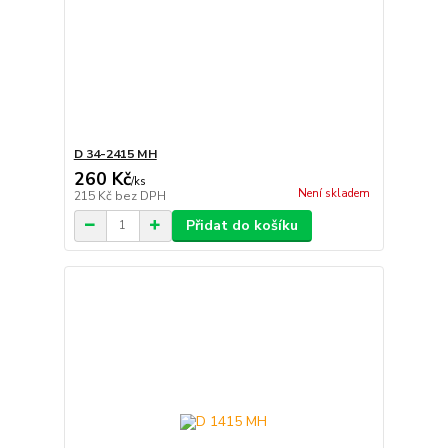
D 34-2415 MH
260 Kč
/
ks
Není skladem
215 Kč
bez DPH
Přidat do košíku