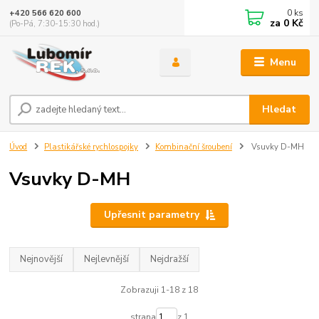
0
ks
+420 566 620 600
za
0 Kč
(Po-Pá, 7:30-15:30 hod.)
Menu
Hledat
Úvod
Plastikářské rychlospojky
Kombinační šroubení
Vsuvky D-MH
Vsuvky D-MH
Upřesnit parametry
Nejnovější
Nejlevnější
Nejdražší
Zobrazuji 1-18 z 18
strana
z 1