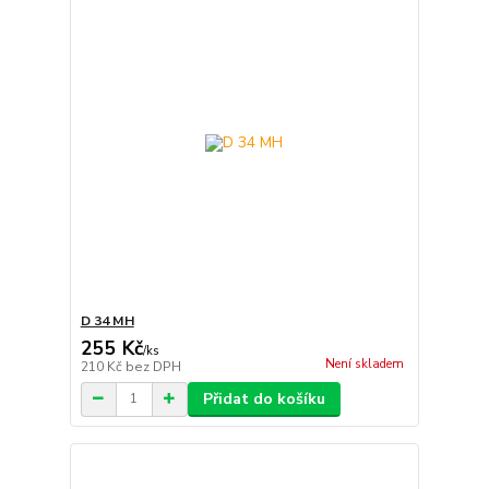
D 34 MH
255 Kč
/
ks
Není skladem
210 Kč
bez DPH
Přidat do košíku