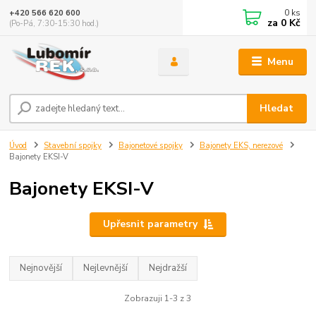
0
ks
+420 566 620 600
za
0 Kč
(Po-Pá, 7:30-15:30 hod.)
Menu
Hledat
Úvod
Stavební spojky
Bajonetové spojky
Bajonety EKS, nerezové
Bajonety EKSI-V
Bajonety EKSI-V
Upřesnit parametry
Nejnovější
Nejlevnější
Nejdražší
Zobrazuji 1-3 z 3