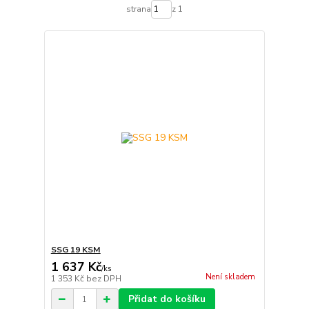
strana
z 1
SSG 19 KSM
1 637 Kč
/
ks
Není skladem
1 353 Kč
bez DPH
Přidat do košíku