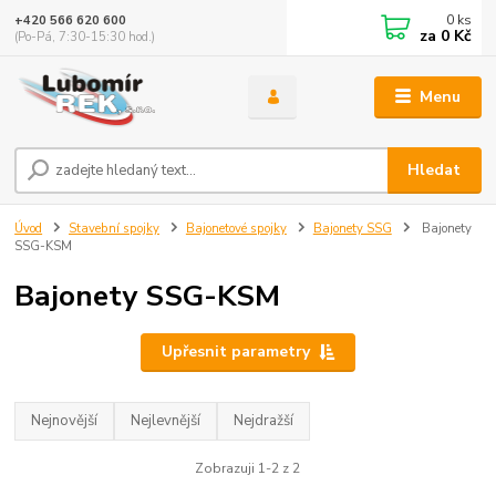
0
ks
+420 566 620 600
za
0 Kč
(Po-Pá, 7:30-15:30 hod.)
Menu
Hledat
Úvod
Stavební spojky
Bajonetové spojky
Bajonety SSG
Bajonety
SSG-KSM
Bajonety SSG-KSM
Upřesnit parametry
Nejnovější
Nejlevnější
Nejdražší
Zobrazuji 1-2 z 2