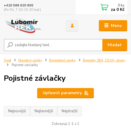
0
ks
+420 566 620 600
za
0 Kč
(Po-Pá, 7:30-15:30 hod.)
Menu
Hledat
Úvod
Stavební spojky
Bajonetové spojky
Bajonety SKA, US trh, otvory
Pojistné závlačky
Pojistné závlačky
Upřesnit parametry
Nejnovější
Nejlevnější
Nejdražší
Zobrazuji 1-1 z 1