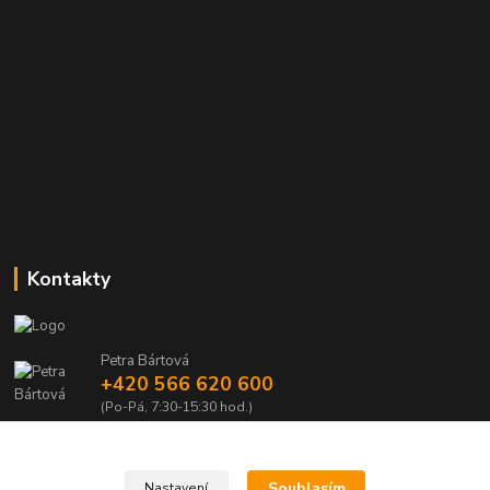
Kontakty
Petra Bártová
+420 566 620 600
(Po-Pá, 7:30-15:30 hod.)
obchod@lubomir-rek.cz
Souhlasím
Nastavení