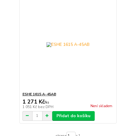
ESHE 1615 A-45AB
1 271 Kč
/
ks
Není skladem
1 051 Kč
bez DPH
Přidat do košíku
strana
z 1