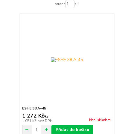
strana
z 1
ESHE 38 A-45
1 272 Kč
/
ks
Není skladem
1 051 Kč
bez DPH
Přidat do košíku