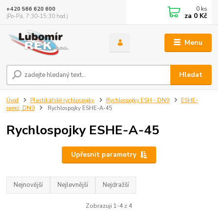
0
ks
+420 566 620 600
za
0 Kč
(Po-Pá, 7:30-15:30 hod.)
Menu
Hledat
Úvod
Plastikářské rychlospojky
Rychlospojky ESH - DN9
ESHE-
nerez, DN9
Rychlospojky ESHE-A-45
Rychlospojky ESHE-A-45
Upřesnit parametry
Nejnovější
Nejlevnější
Nejdražší
Zobrazuji 1-4 z 4