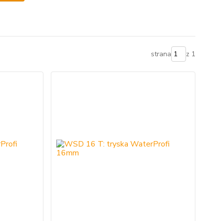
strana
z 1