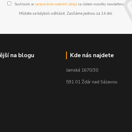
Souhlasím se
zpracováním osobních údajů
za účelem rozesílky newsletteru.
Můžete se kdykoli odhlásit. Zasíláme jednou za 14 dní.
ější na blogu
Kde nás najdete
Jamská 1670/30
591 01 Žďár nad Sázavou