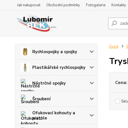
Jak nakupovat
Obchodní podmínky
Fotogalerie
Kontakty
Úvod
S
Rychlospojky a spojky
Try
Plastikářské rychlospojky
Cena:
Nástrčné spojky
Šroubení
Skl
Ofukovací kohouty a
pistole