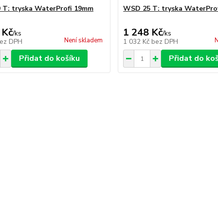
T: tryska WaterProfi 19mm
WSD 25 T: tryska WaterPro
 Kč
1 248 Kč
/
ks
/
ks
Není skladem
N
ez DPH
1 032 Kč
bez DPH
Přidat do košíku
Přidat do ko