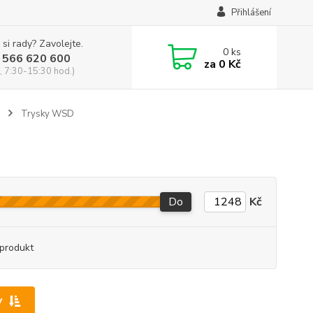
Přihlášení
 si rady? Zavolejte.
0
ks
 566 620 600
za
0 Kč
, 7:30-15:30 hod.)
Trysky WSD
Do
Kč
produkt
y