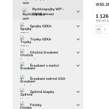
WSD 19 
Rychlospojky WP -
DN16, mosaz
1 126
930 Kč
b
Spojky GEKA
Trysky GEKA
Otočná šroubení
Šroubení s maticí
Šroubení svěrné GSA
Zpětné klapky
Fitinky