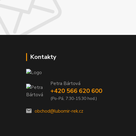
Kontakty
Petra Bártová
+420 566 620 600
(Po-Pá, 7:30-15:30 hod.)
obchod@lubomir-rek.cz