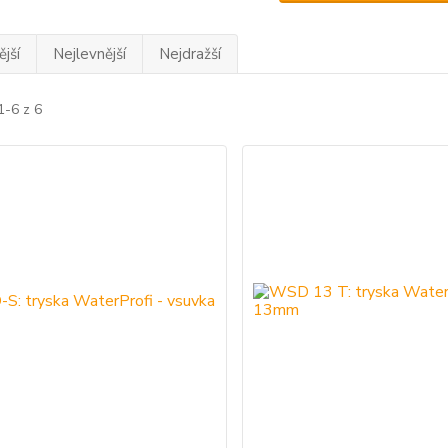
jší
Nejlevnější
Nejdražší
1-6 z 6