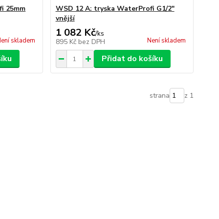
fi 25mm
WSD 12 A: tryska WaterProfi G1/2"
vnější
1 082 Kč
/
ks
ení skladem
Není skladem
895 Kč
bez DPH
šíku
Přidat do košíku
strana
z 1