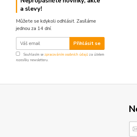
Nepropásněte novinky, akce
a slevy!
Můžete se kdykoli odhlásit. Zasíláme
jednou za 14 dní.
Přihlásit se
Souhlasím se
zpracováním osobních údajů
za účelem
rozesílky newsletteru.
N