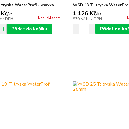
tryska WaterProfi - vsuvka
WSD 13 T: tryska WaterPro
 Kč
1 126 Kč
/
ks
/
ks
Není skladem
N
ez DPH
930 Kč
bez DPH
Přidat do košíku
Přidat do ko