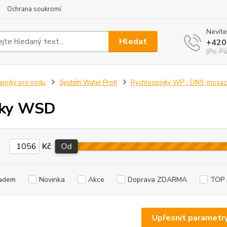
Ochrana soukromí
Nevíte
Hledat
+420
(Po-Pá
pojky pro vodu
Systém Water Profi
Rychlospojky WP - DN9, mosaz
sky WSD
Kč
Od
adem
Novinka
Akce
Doprava ZDARMA
TOP 
Upřesnit parametr