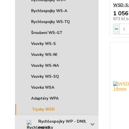
Rychlospojky WS-I
WSD-S: 
Rychlospojky WS-A
1 056
873 Kč
b
Rychlospojky WS-TQ
Šroubení WS-GT
Vsuvky WS-S
Vsuvky WS-NI
Vsuvky WS-NA
Vsuvky WS-SQ
Vsuvka WSA
Adaptéry WPA
Trysky WSD
Rychlospojky WP - DN9,
nerez