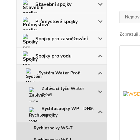
Stavební spojky
Nejnově
Průmyslové spojky
Zobrazuji 
Spojky pro zasněžování
Spojky pro vodu
Systém Water Profi
Zalévací tyče Water
Profi
Rychlospojky WP - DN9,
mosaz
Rychlospojky WS-T