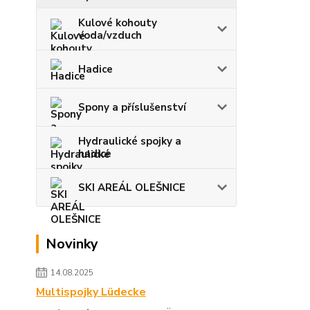
Kulové kohouty
voda/vzduch
Hadice
Spony a příslušenství
Hydraulické spojky a
hadice
SKI AREÁL OLEŠNICE
Novinky
14.08.2025
Multispojky Lüdecke