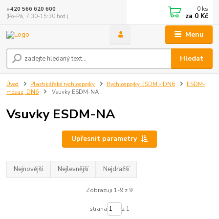
0
ks
+420 566 620 600
za
0 Kč
(Po-Pá, 7:30-15:30 hod.)
Menu
Hledat
Úvod
Plastikářské rychlospojky
Rychlospojky ESDM - DN6
ESDM-
mosaz, DN6
Vsuvky ESDM-NA
Vsuvky ESDM-NA
Upřesnit parametry
Nejnovější
Nejlevnější
Nejdražší
Zobrazuji 1-9 z 9
strana
z 1