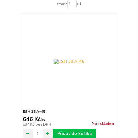
strana
z 1
ESH 38 A-45
646 Kč
/
ks
Není skladem
534 Kč
bez DPH
Přidat do košíku