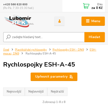
0
ks
+420 566 620 600
za
0 Kč
(Po-Pá, 7:30-15:30 hod.)
Menu
Hledat
Úvod
Plastikářské rychlospojky
Rychlospojky ESH - DN9
ESH-
mosaz, DN9
Rychlospojky ESH-A-45
Rychlospojky ESH-A-45
Upřesnit parametry
Nejnovější
Nejlevnější
Nejdražší
Zobrazuji 1-8 z 8