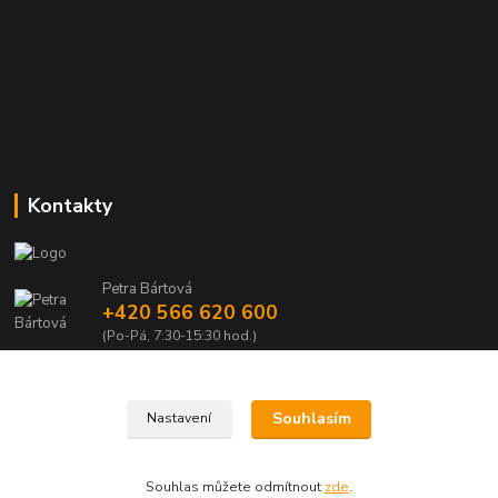
Kontakty
Petra Bártová
+420 566 620 600
(Po-Pá, 7:30-15:30 hod.)
obchod@lubomir-rek.cz
Souhlasím
Nastavení
Souhlas můžete odmítnout
zde
.