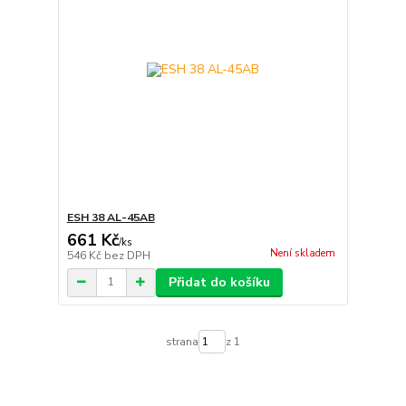
ESH 38 AL-45AB
661 Kč
/
ks
Není skladem
546 Kč
bez DPH
Přidat do košíku
strana
z 1