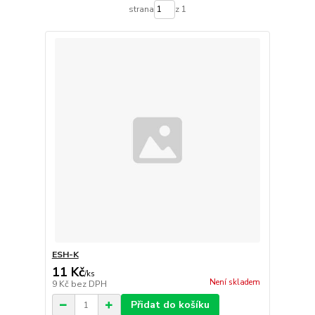
strana
z 1
ESH-K
11 Kč
/
ks
Není skladem
9 Kč
bez DPH
Přidat do košíku