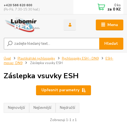
0
ks
+420 566 620 600
za
0 Kč
(Po-Pá, 7:30-15:30 hod.)
Menu
Hledat
Úvod
Plastikářské rychlospojky
Rychlospojky ESH - DN9
ESH-
mosaz, DN9
Záslepka vsuvky ESH
Záslepka vsuvky ESH
Upřesnit parametry
Nejnovější
Nejlevnější
Nejdražší
Zobrazuji 1-1 z 1