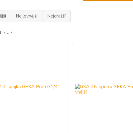
jší
Nejlevnější
Nejdražší
1-7 z 7