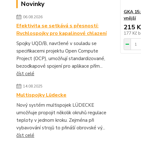
Novinky
GKA 15:
06.08.2026
vnější
Efektivita se setkává s přesností:
215 K
Rychlospojky pro kapalinové chlazení
177 Kč
b
Spojky UQD/B, navržené v souladu se
specifikacemi projektu Open Compute
Project (OCP), umožňují standardizované,
bezodkapové spojení pro aplikace přím...
číst celé
14.08.2025
Multispojky Lüdecke
Nový systém multispojek LÜDECKE
umožňuje propojit několik okruhů regulace
teploty v jednom kroku. Zejména při
vybavování strojů to přináší obrovské vý...
číst celé