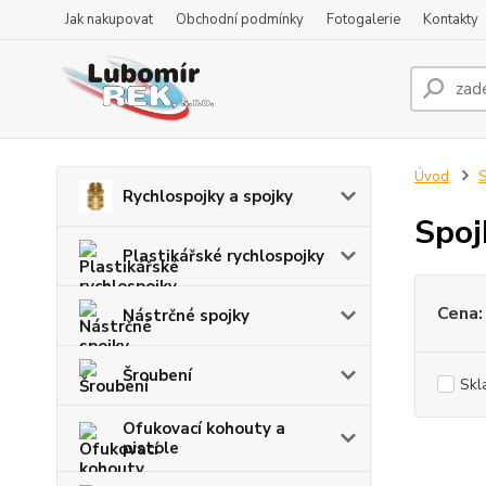
Jak nakupovat
Obchodní podmínky
Fotogalerie
Kontakty
Úvod
S
Rychlospojky a spojky
Spoj
Plastikářské rychlospojky
Cena:
Nástrčné spojky
Šroubení
Skl
Ofukovací kohouty a
pistole