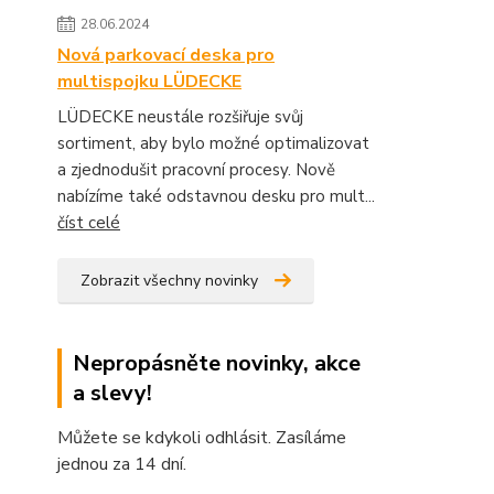
28.06.2024
Nová parkovací deska pro
multispojku LÜDECKE
LÜDECKE neustále rozšiřuje svůj
sortiment, aby bylo možné optimalizovat
a zjednodušit pracovní procesy. Nově
nabízíme také odstavnou desku pro mult...
číst celé
Zobrazit všechny novinky
Nepropásněte novinky, akce
a slevy!
Můžete se kdykoli odhlásit. Zasíláme
jednou za 14 dní.