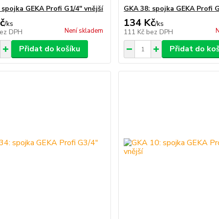
 spojka GEKA Profi G1/4" vnější
GKA 38: spojka GEKA Profi G
č
134 Kč
/
ks
/
ks
Není skladem
N
ez DPH
111 Kč
bez DPH
Přidat do košíku
Přidat do ko