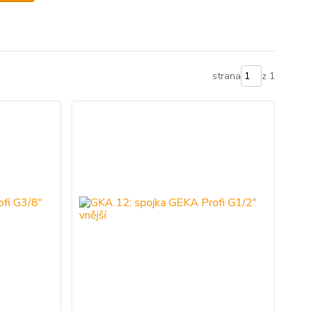
strana
z 1