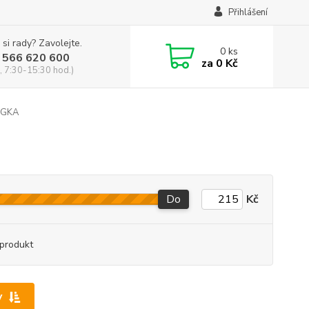
Přihlášení
 si rady? Zavolejte.
0
ks
 566 620 600
za
0 Kč
, 7:30-15:30 hod.)
 GKA
Do
Kč
produkt
y