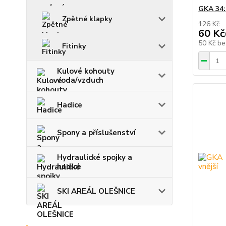
GKA 34:
Zpětné klapky
126 Kč
60 Kč
50 Kč
be
Fitinky
Kulové kohouty
voda/vzduch
Hadice
Spony a příslušenství
Hydraulické spojky a
hadice
SKI AREÁL OLEŠNICE