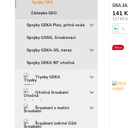
Spojky GKA
GKA 14:
141 K
Záslepka GKO
117 Kč
b
Spojky GEKA Plus, pitná voda
Spojky GSSG, šroubovací
Akce
Spojky GEKA-SS, nerez
Spojky GEKA 90° otočné
Trysky GEKA
Otočná šroubení
Šroubení s maticí
Šroubení svěrné GSA