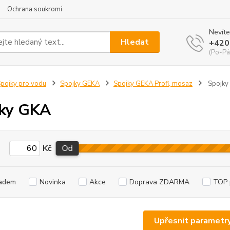
Ochrana soukromí
Nevíte
Hledat
+420
(Po-Pá
pojky pro vodu
Spojky GEKA
Spojky GEKA Profi, mosaz
Spojky
ky GKA
Kč
Od
adem
Novinka
Akce
Doprava ZDARMA
TOP 
Upřesnit parametr