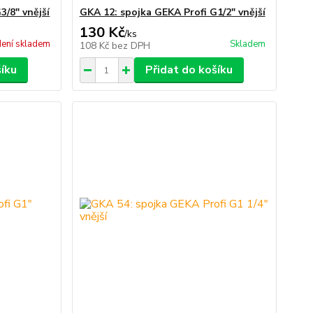
3/8" vnější
GKA 12: spojka GEKA Profi G1/2" vnější
130 Kč
/
ks
ení skladem
Skladem
108 Kč
bez DPH
šíku
Přidat do košíku