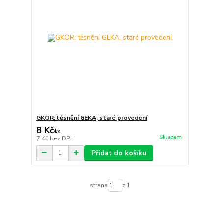
GKOR: těsnění GEKA, staré provedení
8 Kč
/
ks
Skladem
7 Kč
bez DPH
Přidat do košíku
strana
z 1