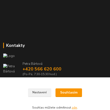
Kontakty
Petra Bártová
+420 566 620 600
(Po-Pá, 7:30-15:30 hod.)
obchod@lubomir-rek.cz
Souhlasím
Nastavení
Souhlas můžete odmítnout
zde
.