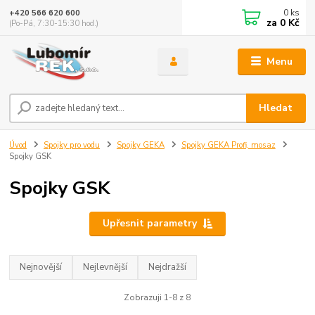
0
ks
+420 566 620 600
za
0 Kč
(Po-Pá, 7:30-15:30 hod.)
Menu
Hledat
Úvod
Spojky pro vodu
Spojky GEKA
Spojky GEKA Profi, mosaz
Spojky GSK
Spojky GSK
Upřesnit parametry
Nejnovější
Nejlevnější
Nejdražší
Zobrazuji 1-8 z 8