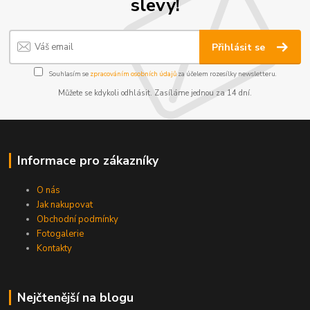
slevy!
Přihlásit se
Souhlasím se
zpracováním osobních údajů
za účelem rozesílky newsletteru.
Můžete se kdykoli odhlásit. Zasíláme jednou za 14 dní.
Informace pro zákazníky
O nás
Jak nakupovat
Obchodní podmínky
Fotogalerie
Kontakty
Nejčtenější na blogu