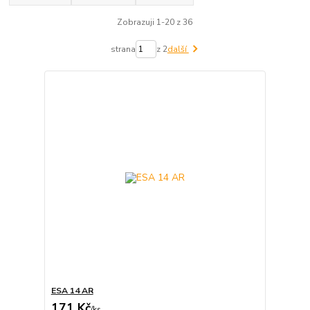
Zobrazuji 1-20 z 36
strana
z 2
další
ESA 14 AR
171 Kč
/
ks