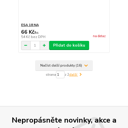
ESA 18 NA
66 Kč
/
ks
na dotaz
54 Kč
bez DPH
Přidat do košíku
Načíst další produkty (16)
strana
z 2
další
Nepropásněte novinky, akce a