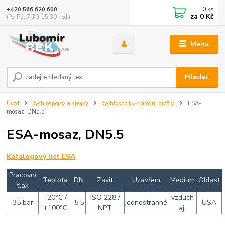
0
ks
+420 566 620 600
za
0 Kč
(Po-Pá, 7:30-15:30 hod.)
Menu
Hledat
Úvod
Rychlospojky a spojky
Rychlospojky-národní profily
ESA-
mosaz, DN5.5
ESA-mosaz, DN5.5
Katalogový list ESA
Pracovní
Teplota
DN
Závit
Uzavření
Médium
Oblast
tlak
-20°C /
ISO 228 /
vzduch
35 bar
5.5
jednostranné
USA
+100°C
NPT
aj.