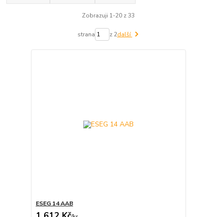
Zobrazuji 1-20 z 33
strana
z 2
další
ESEG 14 AAB
1 612 Kč
/
ks