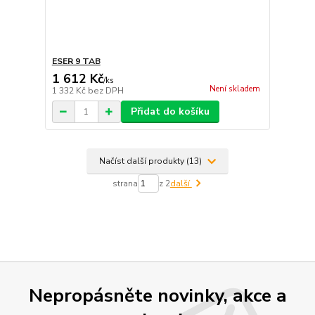
ESER 9 TAB
1 612 Kč
/
ks
Není skladem
1 332 Kč
bez DPH
Přidat do košíku
Načíst další produkty (13)
strana
z 2
další
Nepropásněte novinky, akce a