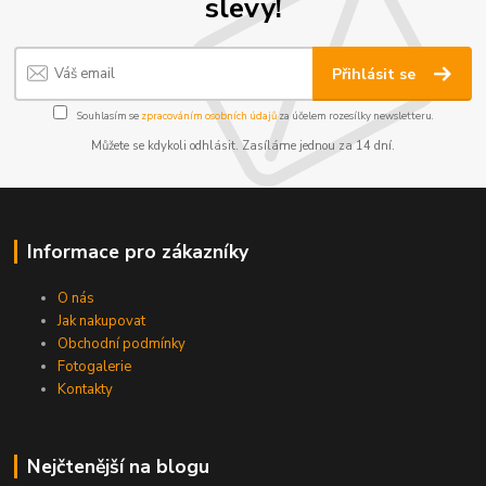
slevy!
Přihlásit se
Souhlasím se
zpracováním osobních údajů
za účelem rozesílky newsletteru.
Můžete se kdykoli odhlásit. Zasíláme jednou za 14 dní.
Informace pro zákazníky
O nás
Jak nakupovat
Obchodní podmínky
Fotogalerie
Kontakty
Nejčtenější na blogu