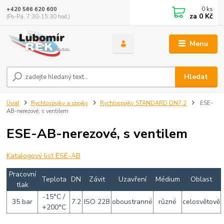
0
ks
+420 566 620 600
za
0 Kč
(Po-Pá, 7:30-15:30 hod.)
Menu
Hledat
Úvod
Rychlospojky a spojky
Rychlospojky STANDARD DN7.2
ESE-
AB-nerezové, s ventilem
ESE-AB-nerezové, s ventilem
Katalogový list ESE-AB
Pracovní
Teplota
DN
Závit
Uzavření
Médium
Oblast
tlak
-15°C /
35 bar
7.2
ISO 228
oboustranné
různé
celosvětově
+200°C