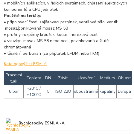
v mobilních aplikacích, v řídících systémech, chlazení elektrických
komponentů a CPU jednotek
Použité materiály:
• připojovací části, zajišťovací prstýnek, ventilové tělo, ventil:
mosaz/poniklovaná mosaz MS 58
• pružiny, rozpěrný kroužek, koule: nerezová ocel
• vsuvky: mosaz MS 58 nebo ocel, pozinkovaná a žlutě
chromátovaná
• těsnění: perbunan (za příplatek EPDM nebo FKM)
Katalogový list ESMLA
Pracovní
Teplota
DN
Závit
Uzavření
Médium
Oblast
tlak
-20°C /
8 bar
5
ISO 228
oboustranné
kapaliny
Evropa
+100°C
Rychlospojky ESMLA -A