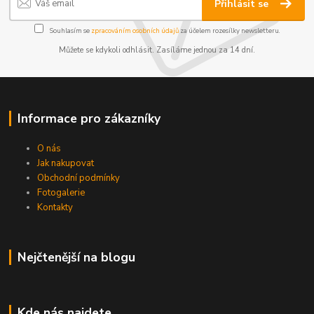
Přihlásit se
Souhlasím se
zpracováním osobních údajů
za účelem rozesílky newsletteru.
Můžete se kdykoli odhlásit. Zasíláme jednou za 14 dní.
Informace pro zákazníky
O nás
Jak nakupovat
Obchodní podmínky
Fotogalerie
Kontakty
Nejčtenější na blogu
Kde nás najdete