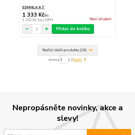
ESMNLA 6 T
1 333 Kč
/
ks
Není skladem
1 102 Kč
bez DPH
Přidat do košíku
Načíst další produkty (16)
strana
z 2
další
Nepropásněte novinky, akce a
slevy!