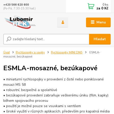
0
ks
+420 566 620 600
za
0 Kč
(Po-Pá, 7:30-15:30 hod.)
Menu
Hledat
Úvod
Rychlospojky a spojky
Rychlospojky MINI DN5
ESMLA-
mosazné, bezúkapové
ESMLA-mosazné, bezúkapové
• miniaturní rychlospojky v provedení z čisté nebo poniklované
mosazi MS 58
• robustní, bezpečné a spolehlivé
• bezúkapové provedení zabraňuje veškerému úniku (film, kapky)
během spojovacího procesu
• použití je možné pouze se vsuvkami s ventilem
• široké využití v různých aplikacích, především pro kapalná média