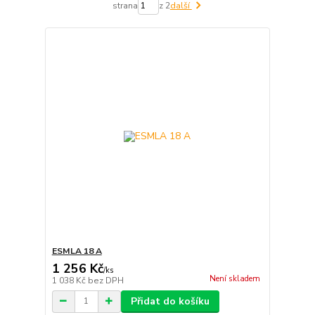
strana
z 2
další
ESMLA 18 A
1 256 Kč
/
ks
Není skladem
1 038 Kč
bez DPH
Přidat do košíku