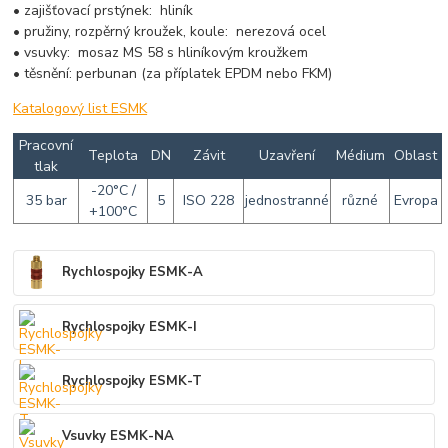
• zajišťovací prstýnek: hliník
• pružiny, rozpěrný kroužek, koule: nerezová ocel
• vsuvky: mosaz MS 58 s hliníkovým kroužkem
• těsnění: perbunan (za příplatek EPDM nebo FKM)
Katalogový list ESMK
Pracovní
Teplota
DN
Závit
Uzavření
Médium
Oblast
tlak
-20°C /
35 bar
5
ISO 228
jednostranné
různé
Evropa
+100°C
Rychlospojky ESMK-A
Rychlospojky ESMK-I
Rychlospojky ESMK-T
Vsuvky ESMK-NA