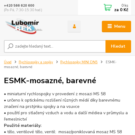
0
ks
+420 566 620 600
za
0 Kč
(Po-Pá, 7:30-15:30 hod.)
Menu
Hledat
Úvod
Rychlospojky a spojky
Rychlospojky MINI DN5
ESMK-
mosazné, barevné
ESMK-mosazné, barevné
• miniaturní rychlospojky v provedení z mosazi MS 58
• určeno k optickému rozlišení různých médií díky barevnému
značení na prstýnku spojky a na vsuvce
• použití pro stlačený vzduch a vodu a další médiea v průmyslu a
řemeslnictví
Použité materiály:
• tělo, ventilové tělo, ventil: mosaz/poniklovaná mosaz MS 58