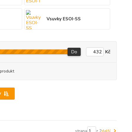
Vsuvky ESOI-SS
Do
Kč
produkt
y
strana
z 2
další