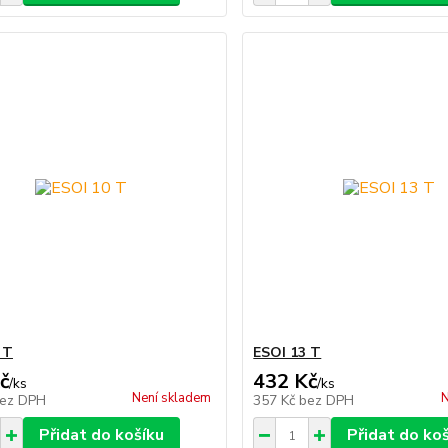
 T
ESOI 13 T
č
432 Kč
/
ks
/
ks
Není skladem
N
ez DPH
357 Kč
bez DPH
Přidat do košíku
Přidat do ko