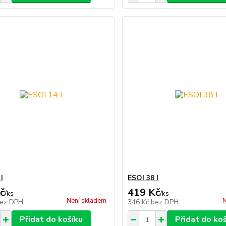
I
ESOI 38 I
č
419 Kč
/
ks
/
ks
Není skladem
N
ez DPH
346 Kč
bez DPH
Přidat do košíku
Přidat do ko