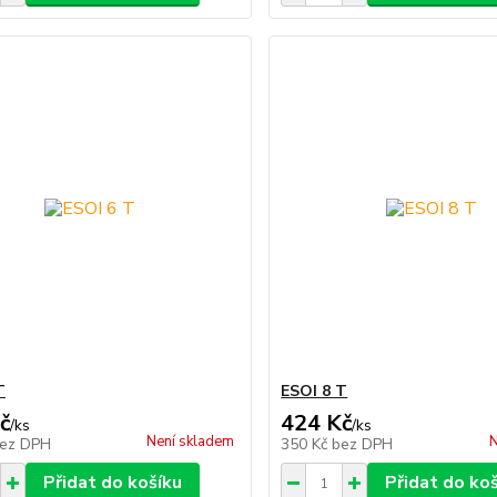
T
ESOI 8 T
č
424 Kč
/
ks
/
ks
Není skladem
N
ez DPH
350 Kč
bez DPH
Přidat do košíku
Přidat do ko