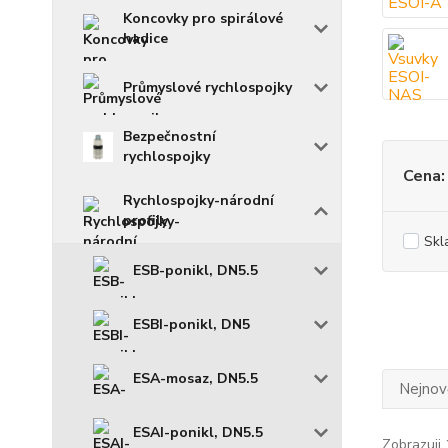
Koncovky pro spirálové
hadice
Průmyslové rychlospojky
Bezpečnostní
rychlospojky
Cena:
Rychlospojky-národní
profily
Skl
ESB-ponikl, DN5.5
ESBI-ponikl, DN5
ESA-mosaz, DN5.5
Nejnově
ESAI-ponikl, DN5.5
Zobrazuji 