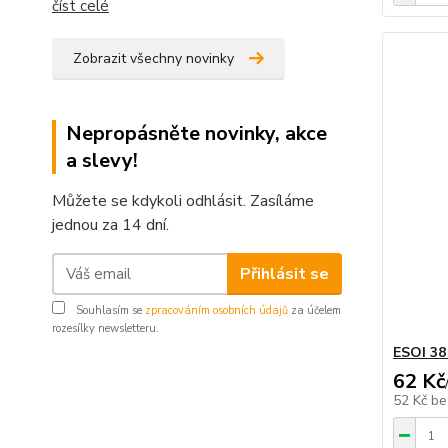
číst celé
Zobrazit všechny novinky
Nepropásněte novinky, akce
a slevy!
Můžete se kdykoli odhlásit. Zasíláme
jednou za 14 dní.
Přihlásit se
Souhlasím se
zpracováním osobních údajů
za účelem
rozesílky newsletteru.
ESOI 38
62 Kč
52 Kč
be