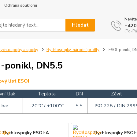
Ochrana soukromí
Nevíte
Hledat
+420
(Po-Pá
ychlospojky a spojky
Rychlospojky-národní profily
ESOI-ponikl, D
-ponikl, DN5.5
vý list ESOI
vní tlak
Teplota
DN
Závit
 bar
-20°C / +100°C
5.5
ISO 228 / DIN 299
Rychlospojky ESOI-A
Rychlospojky ESOI-