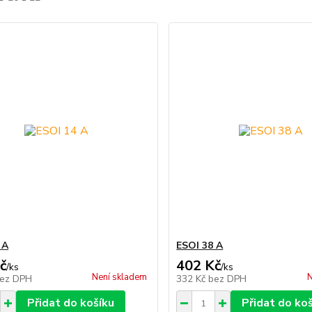
 A
ESOI 38 A
č
402 Kč
/
ks
/
ks
Není skladem
N
ez DPH
332 Kč
bez DPH
Přidat do košíku
Přidat do ko