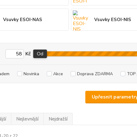
Vsuvky ESOI-NAS
Vsuvky ESOI-NIS
Kč
Od
adem
Novinka
Akce
Doprava ZDARMA
TOP 
Upřesnit parametr
jší
Nejlevnější
Nejdražší
1-20 z 22