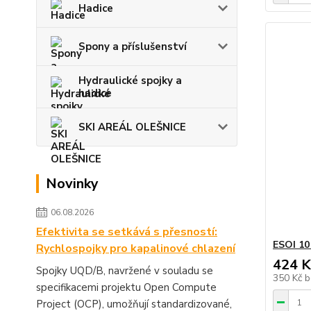
Hadice
Spony a příslušenství
Hydraulické spojky a
hadice
SKI AREÁL OLEŠNICE
Novinky
06.08.2026
Efektivita se setkává s přesností:
ESOI 10
Rychlospojky pro kapalinové chlazení
424 K
Spojky UQD/B, navržené v souladu se
350 Kč
b
specifikacemi projektu Open Compute
Project (OCP), umožňují standardizované,