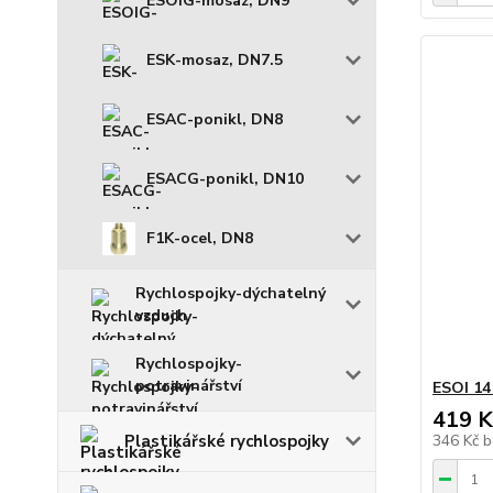
ESOIG-mosaz, DN9
ESK-mosaz, DN7.5
ESAC-ponikl, DN8
ESACG-ponikl, DN10
F1K-ocel, DN8
Rychlospojky-dýchatelný
vzduch
Rychlospojky-
potravinářství
ESOI 14 
419 K
Plastikářské rychlospojky
346 Kč
b