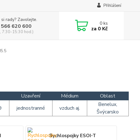
Přihlášení
 si rady? Zavolejte.
0
ks
 566 620 600
za
0 Kč
, 7:30-15:30 hod.)
N5.5
Uzavření
Médium
Oblast
Benelux,
9
jednostranné
vzduch aj.
Švýcarsko
I
Rychlospojky ESOI-T