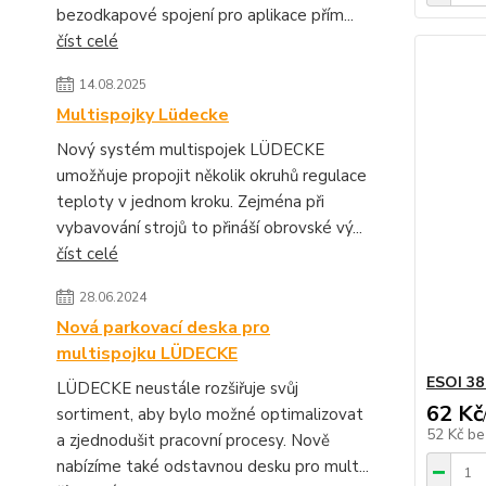
bezodkapové spojení pro aplikace přím...
číst celé
14.08.2025
Multispojky Lüdecke
Nový systém multispojek LÜDECKE
umožňuje propojit několik okruhů regulace
teploty v jednom kroku. Zejména při
vybavování strojů to přináší obrovské vý...
číst celé
28.06.2024
Nová parkovací deska pro
multispojku LÜDECKE
ESOI 38
LÜDECKE neustále rozšiřuje svůj
62 Kč
sortiment, aby bylo možné optimalizovat
52 Kč
be
a zjednodušit pracovní procesy. Nově
nabízíme také odstavnou desku pro mult...