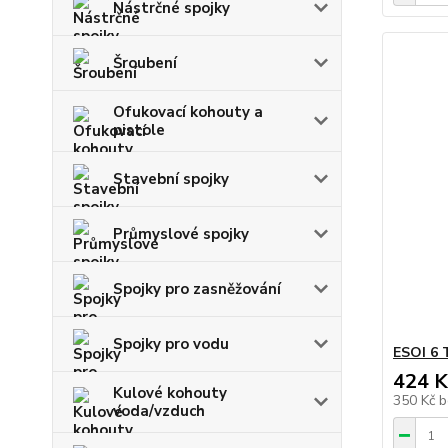
Nástrčné spojky
Šroubení
Ofukovací kohouty a
pistole
Stavební spojky
Průmyslové spojky
Spojky pro zasněžování
Spojky pro vodu
ESOI 6 
424 K
Kulové kohouty
350 Kč
b
voda/vzduch