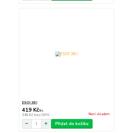
ESOI 38 I
419 Kč
/
ks
Není skladem
346 Kč
bez DPH
Přidat do košíku