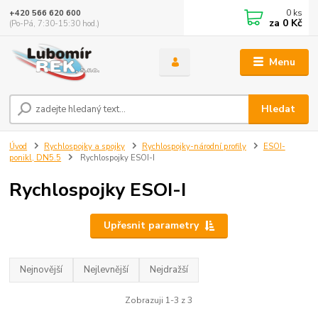
0
ks
+420 566 620 600
za
0 Kč
(Po-Pá, 7:30-15:30 hod.)
Menu
Hledat
Úvod
Rychlospojky a spojky
Rychlospojky-národní profily
ESOI-
ponikl, DN5.5
Rychlospojky ESOI-I
Rychlospojky ESOI-I
Upřesnit parametry
Nejnovější
Nejlevnější
Nejdražší
Zobrazuji 1-3 z 3