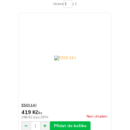
strana
z 1
ESOI 14 I
419 Kč
/
ks
Není skladem
346 Kč
bez DPH
Přidat do košíku