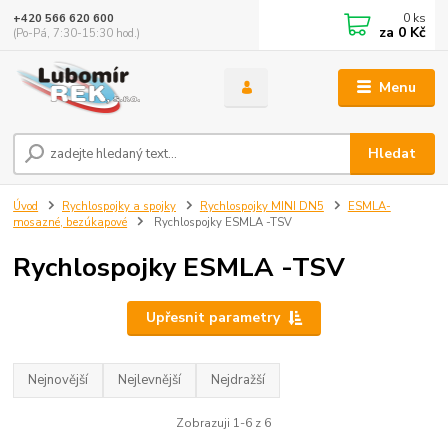
0
ks
+420 566 620 600
za
0 Kč
(Po-Pá, 7:30-15:30 hod.)
Menu
Hledat
Úvod
Rychlospojky a spojky
Rychlospojky MINI DN5
ESMLA-
mosazné, bezúkapové
Rychlospojky ESMLA -TSV
Rychlospojky ESMLA -TSV
Upřesnit parametry
Nejnovější
Nejlevnější
Nejdražší
Zobrazuji 1-6 z 6