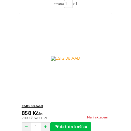
strana
z 1
ESIG 38 AAB
858 Kč
/
ks
Není skladem
709 Kč
bez DPH
Přidat do košíku