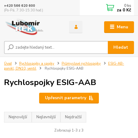
0
ks
+420 566 620 600
za
0 Kč
(Po-Pá, 7:30-15:30 hod.)
Menu
Hledat
Úvod
Rychlospojky a spojky
Průmyslové rychlospojky
ESIG-AB-
ponikl, DN10, ventil
Rychlospojky ESIG-AAB
Rychlospojky ESIG-AAB
Upřesnit parametry
Nejnovější
Nejlevnější
Nejdražší
Zobrazuji 1-3 z 3