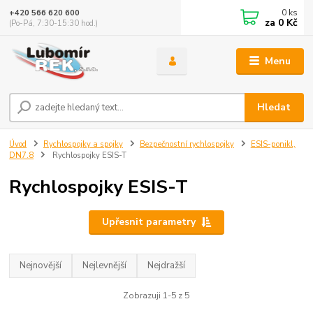
0
ks
+420 566 620 600
za
0 Kč
(Po-Pá, 7:30-15:30 hod.)
Menu
Hledat
Úvod
Rychlospojky a spojky
Bezpečnostní rychlospojky
ESIS-ponikl,
DN7.8
Rychlospojky ESIS-T
Rychlospojky ESIS-T
Upřesnit parametry
Nejnovější
Nejlevnější
Nejdražší
Zobrazuji 1-5 z 5