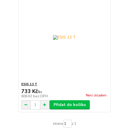
ESIS 13 T
733 Kč
/
ks
Není skladem
606 Kč
bez DPH
Přidat do košíku
strana
z 1