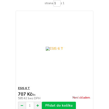
strana
z 1
ESIS 6 T
707 Kč
/
ks
Není skladem
585 Kč
bez DPH
Přidat do košíku