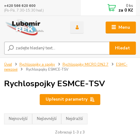
0
ks
+420 566 620 600
za
0 Kč
(Po-Pá, 7:30-15:30 hod.)
Menu
Hledat
Úvod
Rychlospojky a spojky
Rychlospojky MICRO DN2.7
ESMC-
nerezové
Rychlospojky ESMCE-TSV
Rychlospojky ESMCE-TSV
Upřesnit parametry
Nejnovější
Nejlevnější
Nejdražší
Zobrazuji 1-3 z 3