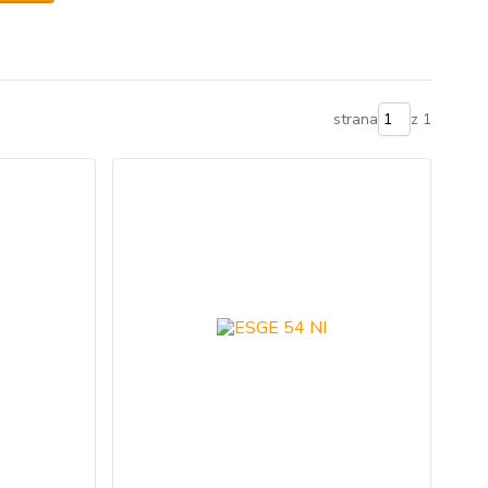
strana
z 1