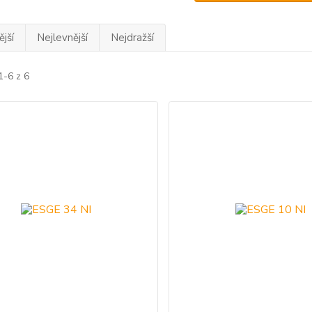
jší
Nejlevnější
Nejdražší
1-6 z 6