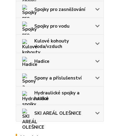
Spojky pro zasněžování
Spojky pro vodu
Kulové kohouty
voda/vzduch
Hadice
Spony a příslušenství
Hydraulické spojky a
hadice
SKI AREÁL OLEŠNICE