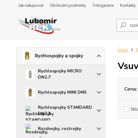
Jak nakupovat
Obchodní podmínky
Fotogalerie
Kontakty
Úvod
R
Rychlospojky a spojky
Vsuv
Rychlospojky MICRO
DN2.7
Cena:
Rychlospojky MINI DN5
Rychlospojky STANDARD
Skl
DN7.2
Rozdvojky, roztrojky