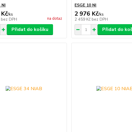
 NI
ESGE 10 NI
 Kč
2 976 Kč
/
ks
/
ks
na dotaz
č
bez DPH
2 459 Kč
bez DPH
Přidat do košíku
Přidat do ko