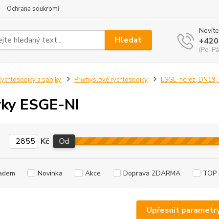
Ochrana soukromí
Nevíte
Hledat
+420
(Po-Pá
ychlospojky a spojky
Průmyslové rychlospojky
ESGE-nerez, DN19, v
ky ESGE-NI
Kč
Od
adem
Novinka
Akce
Doprava ZDARMA
TOP 
Upřesnit parametr