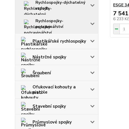
Rychlospojky-dýchatelný
ESGE 34
vzduch
7 541
6 233 K
Rychlospojky-
potravinářství
Plastikářské rychlospojky
Nástrčné spojky
Šroubení
Ofukovací kohouty a
pistole
Stavební spojky
Průmyslové spojky