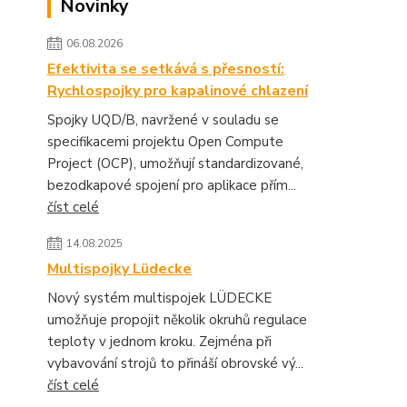
Novinky
06.08.2026
Efektivita se setkává s přesností:
Rychlospojky pro kapalinové chlazení
Spojky UQD/B, navržené v souladu se
specifikacemi projektu Open Compute
Project (OCP), umožňují standardizované,
bezodkapové spojení pro aplikace přím...
číst celé
14.08.2025
Multispojky Lüdecke
Nový systém multispojek LÜDECKE
umožňuje propojit několik okruhů regulace
teploty v jednom kroku. Zejména při
vybavování strojů to přináší obrovské vý...
číst celé