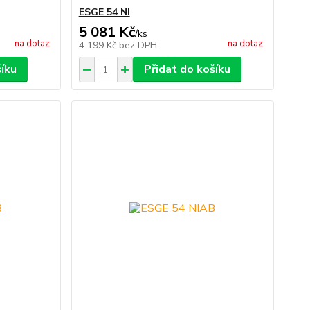
ESGE 54 NI
5 081 Kč
/
ks
na dotaz
na dotaz
4 199 Kč
bez DPH
šíku
Přidat do košíku