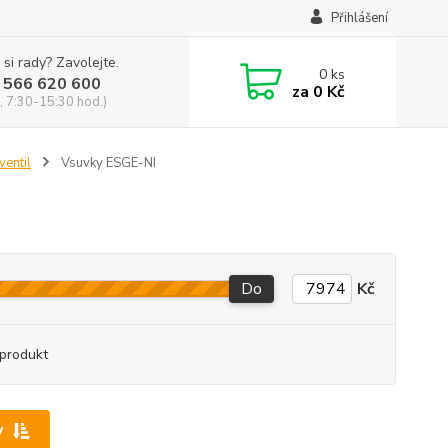
Přihlášení
 si rady? Zavolejte.
0
ks
 566 620 600
za
0 Kč
, 7:30-15:30 hod.)
entil
Vsuvky ESGE-NI
Do
Kč
produkt
y