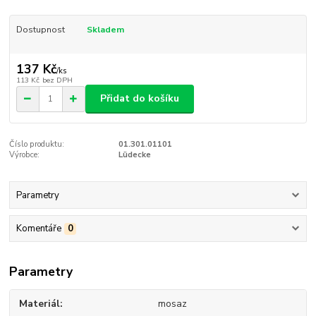
Dostupnost
Skladem
137 Kč
/
ks
113 Kč
bez DPH
Přidat do košíku
Číslo produktu:
01.301.01101
Výrobce:
Lüdecke
Parametry
Komentáře
0
Parametry
Materiál
mosaz