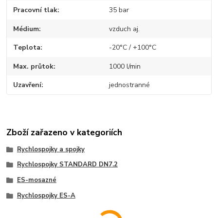
Pracovní tlak
35 bar
Médium
vzduch aj.
Teplota
-20°C / +100°C
Max. průtok
1000 l/min
Uzavření
jednostranné
Zboží zařazeno v kategoriích
Rychlospojky a spojky
Rychlospojky STANDARD DN7.2
ES-mosazné
Rychlospojky ES-A