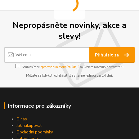
Nepropásněte novinky, akce a
slevy!
Přihlásit se
Souhlasím se
zpracováním osobních údajů
za účelem rozesílky newsletteru.
Můžete se kdykoli odhlásit. Zasíláme jednou za 14 dní.
Informace pro zákazníky
O nás
Jak nakupovat
Obchodní podmínky
Fotogalerie