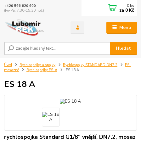
0
ks
+420 566 620 600
za
0 Kč
(Po-Pá, 7:30-15:30 hod.)
Menu
Hledat
Úvod
Rychlospojky a spojky
Rychlospojky STANDARD DN7.2
ES-
mosazné
Rychlospojky ES-A
ES 18 A
ES 18 A
rychlospojka Standard G1/8" vnější, DN7.2, mosaz