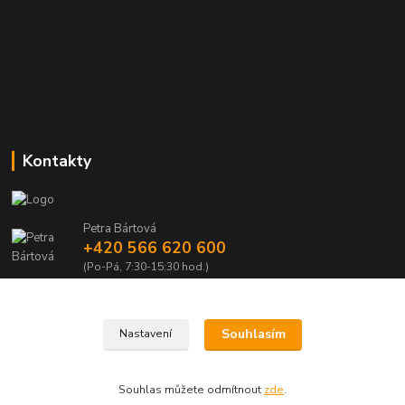
Kontakty
Petra Bártová
+420 566 620 600
(Po-Pá, 7:30-15:30 hod.)
obchod@lubomir-rek.cz
Souhlasím
Nastavení
Souhlas můžete odmítnout
zde
.
Vytvořeno na
Eshop-rychle.cz