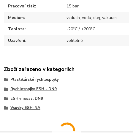
Pracovní tlak
15 bar
Médium
vzduch, voda, olej, vakuum
Teplota
-20°C / +200°C
Uzavření
volitelné
Zboží zařazeno v kategoriích
Plastikářské rychlospojky
Rychlospojky ESH - DN9
ESH-mosaz, DN9
Vsuvky ESH-NA