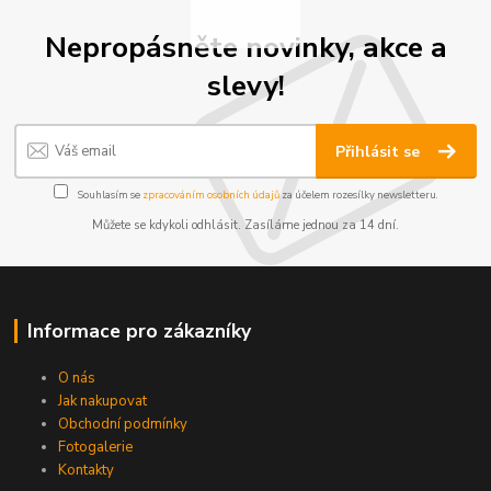
Nepropásněte novinky, akce a
slevy!
Přihlásit se
Souhlasím se
zpracováním osobních údajů
za účelem rozesílky newsletteru.
Můžete se kdykoli odhlásit. Zasíláme jednou za 14 dní.
Informace pro zákazníky
O nás
Jak nakupovat
Obchodní podmínky
Fotogalerie
Kontakty