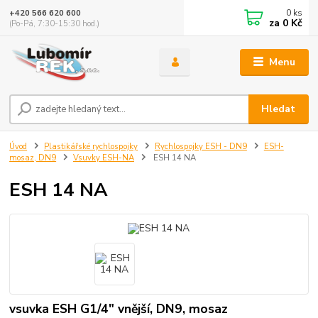
0
ks
+420 566 620 600
za
0 Kč
(Po-Pá, 7:30-15:30 hod.)
Menu
Hledat
Úvod
Plastikářské rychlospojky
Rychlospojky ESH - DN9
ESH-
mosaz, DN9
Vsuvky ESH-NA
ESH 14 NA
ESH 14 NA
vsuvka ESH G1/4" vnější, DN9, mosaz