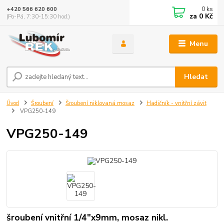
0
ks
+420 566 620 600
za
0 Kč
(Po-Pá, 7:30-15:30 hod.)
Menu
Hledat
Úvod
Šroubení
Šroubení niklovaná mosaz
Hadičník - vnitřní závit
VPG250-149
VPG250-149
šroubení vnitřní 1/4"x9mm, mosaz nikl.