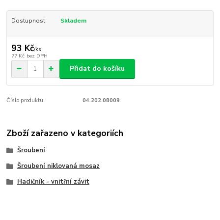
Dostupnost
Skladem
93 Kč
/
ks
77 Kč
bez DPH
Přidat do košíku
Číslo produktu:
04.202.08009
Zboží zařazeno v kategoriích
Šroubení
Šroubení niklovaná mosaz
Hadičník - vnitřní závit