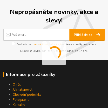
Nepropásněte novinky, akce a
slevy!
Přihlásit se
Souhlasím se
zpracováním osobních údajů
za účelem rozesílky newsletteru.
Můžete se kdykoli odhlásit. Zasíláme jednou za 14 dní.
Informace pro zákazníky
O nás
Jak nakupovat
Obchodní podmínky
Fotogalerie
Kontakty